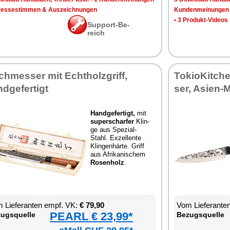
res­se­stim­men & Aus­zeich­nun­gen
Kun­den­mei­nun­gen
•
3 Pro­dukt-Vi­de­os
Sup­port-Be­
reich
h­mes­ser mit Echt­holz­griff,
To­kio­Kit­ch
d­ge­fer­tigt
ser, Asi­en-
Hand­ge­fer­tigt,
mit
su­per­schar­fer
Klin­
ge aus Spe­zi­al-
Stahl. Ex­zel­len­te
Klin­gen­här­te. Griff
aus Afri­ka­ni­schem
Ro­sen­holz
.
 Lie­fe­ran­ten empf. VK:
€ 79,90
Vom Lie­fe­ran­t
PEARL € 23,99*
zugs­quel­le
Be­zugs­quel­le