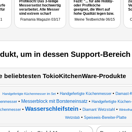
Profikoch! Das 3-teilige
Fazit: "... für alle Hobby-
zu
arfe
Messersetist hochwertig
oder Profiköche
Ve
für
verarbeitet. Alle Messer
geeignet, die Wert auf
Sc
sind extrem scharf
hohe Qualität legen bzw.
e
undder Griff ist sehr
ein super
21
Framania Magazin 03/17
Meine Testberichte 06/15
O
en
robust! Ein
Schneideergebnis haben
absolutes Muss für jede
wollen..."
Küche!"
u
odukt, um in dessen Support-Bereich
e beliebtesten TokioKitchenWare-Produkte
•
•
Handgefertigte Küchenmesser
Damast-
Handgefertigte Küchenmesser im Set
•
Messerblock mit Borsteneinsatz
•
enmesser
Handgefertigte Küchen
Wasserschleifstein
•
•
•
chenmesser
Diamant Wetzstahl
Winkelhal
•
Speiseeis-Bereiter-Platte
Wetzstab