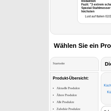
Redaktion
Fazit: "3 extrem sch
Spezial-Stahlmesser 
höchsten
Schneidekomfort: Di
Lust auf Italien 02/
superscharfen Kling
aus Spezial-Stahl
durchtrennen das
Schneidgut schnell,
sauber, präzise und
schonend, ohne es z
quetschen."
Wählen Sie ein Pr
Di
Startseite
Produkt-Übersicht:
Küch
Aktuelle Produkte
Kü
Ältere Produkte
Alle Produkte
Zubehör Produkte