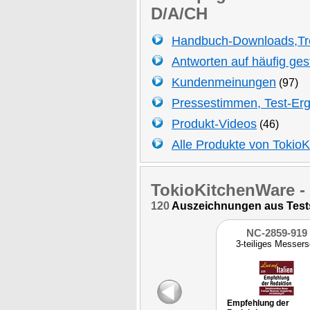
D/A/CH
Handbuch-Downloads,Tr
Antworten auf häufig ges
Kundenmeinungen
(97)
Pressestimmen, Test-Er
Produkt-Videos
(46)
Alle Produkte von Tokio
TokioKitchenWare
-
120
Auszeichnungen aus Tests,
NC-2859-919
3-teiliges Messers
Empfehlung der