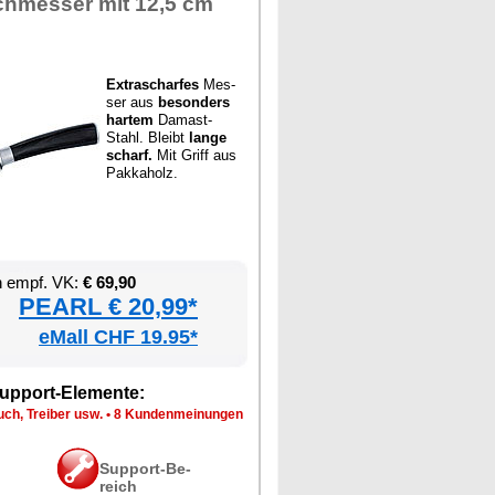
h­mes­ser mit 12,5 cm
Ex­tra­schar­fes
Mes­
ser aus
be­son­ders
har­tem
Da­mast-
Stahl. Bleibt
lan­ge
scharf.
Mit Griff aus
Pak­ka­holz.
en empf. VK:
€ 69,90
PEARL € 20,99*
eMall CHF 19.95*
up­port-Ele­men­te:
ch, Trei­ber usw.
•
8 Kun­den­mei­nun­gen
Sup­port-Be­
reich