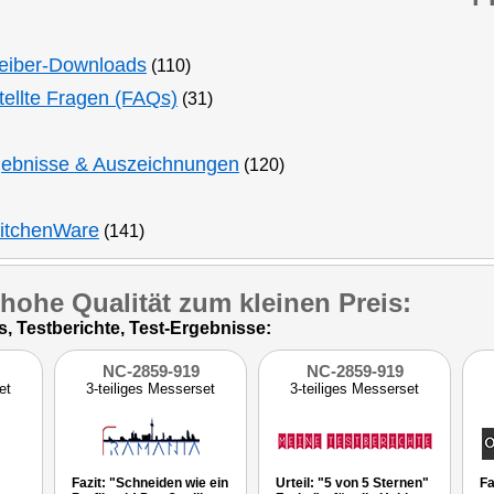
eiber-Downloads
(110)
tellte Fragen (FAQs)
(31)
gebnisse & Auszeichnungen
(120)
KitchenWare
(141)
 hohe Qualität zum kleinen Preis:
 Testberichte, Test-Ergebnisse:
NC-2859-919
NC-2859-919
et
3-teiliges Messerset
3-teiliges Messerset
Fazit: "Schneiden wie ein
Urteil: "5 von 5 Sternen"
Fa