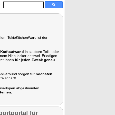
:
ien: TokioKitchenWare ist der
 Kraftaufwand
in saubere Teile oder
inem Hieb locker entzwei. Erledigen
tet Ihnen
für jeden Zweck genau
ahlverbund sorgen für
höchsten
ra scharf!
Messertypen abgestimmten
teinen.
ortportal für