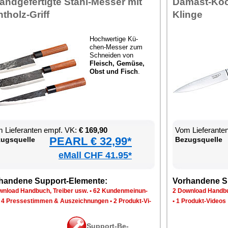
and­ge­fer­tig­te Stahl-Mes­ser mit
Da­mast-Koc
t­holz-Griff
Klin­ge
Hoch­wer­ti­ge Kü­
chen-Mes­ser zum
Schnei­den von
Fleisch, Ge­mü­se,
Obst und Fisch
.
 Lie­fe­ran­ten empf. VK:
€ 169,90
Vom Lie­fe­ran­t
PEARL € 32,99*
zugs­quel­le
Be­zugs­quel­le
eMall CHF 41.95*
han­de­ne Sup­port-Ele­men­te:
Vor­han­de­ne S
n­load Hand­buch, Trei­ber usw.
•
62 Kun­den­mei­nun­
2 Down­load Hand­bu
•
4 Pres­se­stim­men & Aus­zeich­nun­gen
•
2 Pro­dukt-Vi­
•
1 Pro­dukt-Vi­de­os
Sup­port-Be­