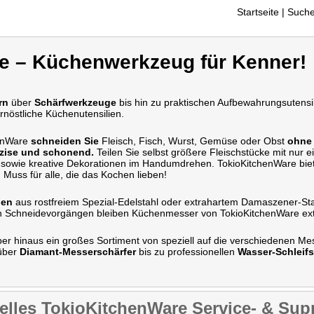
Startseite
| Suche
e – Küchenwerkzeug für Kenner!
rn
über
Schärfwerkzeuge
bis hin zu praktischen Aufbewahrungsutensil
fernöstliche Küchenutensilien.
henWare
schneiden Sie
Fleisch, Fisch, Wurst, Gemüse oder Obst
ohne
äzise und schonend.
Teilen Sie selbst größere Fleischstücke mit nur e
en sowie kreative Dekorationen im Handumdrehen. TokioKitchenWare bie
 Muss für alle, die das Kochen lieben!
gen
aus rostfreiem Spezial-Edelstahl oder extrahartem Damaszener-St
n Schneidevorgängen bleiben Küchenmesser von TokioKitchenWare ext
ber hinaus ein großes Sortiment von speziell auf die verschiedenen 
über
Diamant-Messerschärfer
bis zu professionellen
Wasser-Schleifs
elles TokioKitchenWare Service- & Supp