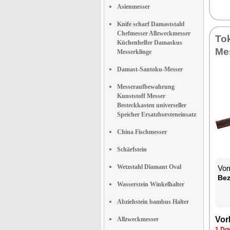
Asienmesser
Knife scharf Damaststahl
Chefmesser Allzweckmesser
To­
Küchenhelfer Damaskus
Mes
Messerklinge
Damast-Santoku-Messer
Messeraufbewahrung
Kunststoff Messer
Besteckkasten universeller
Speicher Ersatzborsteneinsatz
China Fischmesser
Schärfstein
Wetzstahl Diamant Oval
Vom
Be­
Wasserstein Winkelhalter
Abziehstein bambus Halter
Vor­
Allzweckmesser
1 Dow