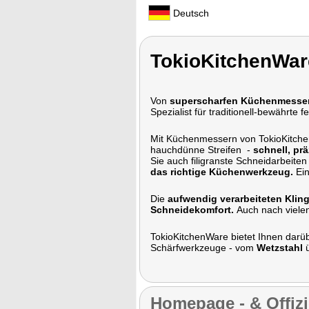
Deutsch
TokioKitchenWar
Von
superscharfen Küchenmesse
Spezialist für traditionell-bewährte 
Mit Küchenmessern von TokioKitc
hauchdünne Streifen -
schnell, pr
Sie auch filigranste Schneidarbeit
das richtige Küchenwerkzeug.
Ein
Die
aufwendig verarbeiteten Klin
Schneidekomfort.
Auch nach viele
TokioKitchenWare bietet Ihnen darü
Schärfwerkzeuge - vom
Wetzstahl
Homepage - & Offizi