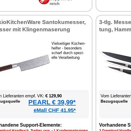
reich
kio­Kit­chen­Wa­re San­to­ku­mes­ser,
3-tlg. Mes­s­e
­ser mit Klin­gen­ma­se­rung
tung, Ham­m
Viel­sei­ti­ger Kü­chen­
hel­fer - be­son­ders
scharf durch spe­zi­
el­le Ver­ar­bei­tung
 Lie­fe­ran­ten empf. VK:
€ 129,90
Vom Lie­fe­ran­t
PEARL € 39,99*
zugs­quel­le
Be­zugs­quel­le
eMall CHF 41.95*
han­de­ne Sup­port-Ele­men­te:
Vor­han­de­ne S
n­load Hand­buch, Trei­ber usw.
•
1 Kun­den­mei­nun­gen
3 Down­load Hand­bu