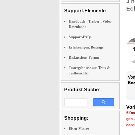
3 h
Ech
Support-Elemente:
Handbuch-, Treiber-, Video-
Downloads
Support-FAQs
Erfahrungen, Beiträge
Diskussions-Forum
Testergebnisse aus Tests &
Testberichten
Vom
Be­
Produkt-Suche:
Vor­
5 Dow
Shopping:
gen
de­os
Eisen-Messer