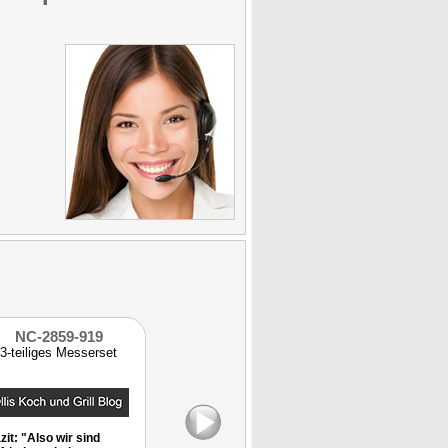
NC-2859-919
NX-8521-919
NX-901
3-teiliges Messerset
Damast-Hackmesser
Messer
mit 17 cm Klinge
zit: "Also wir sind
5 Sterne von BESTE
Kunden-Sieger