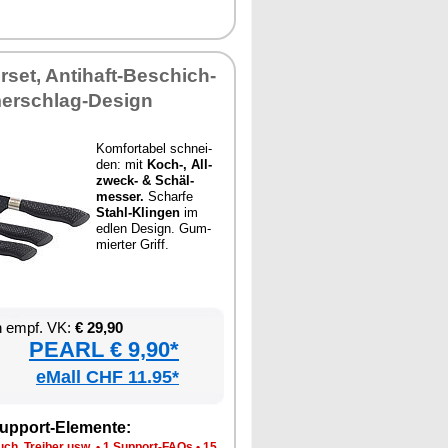
r­set, An­ti­haft-Be­schich­
er­schlag-De­sign
Kom­for­ta­bel schnei­
den: mit
Koch-, All­
zweck- & Schäl­
mes­ser.
Schar­fe
Stahl-Klin­gen
im
ed­len De­sign. Gum­
mier­ter Griff.
en empf. VK:
€ 29,90
PEARL € 9,90*
eMall CHF 11.95*
up­port-Ele­men­te:
ch, Trei­ber usw.
•
1 Sup­port-FAQs
•
15