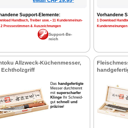
eMall CHF 29.95*
han­de­ne Sup­port-Ele­men­te:
Vor­han­de­ne S
n­load Hand­buch, Trei­ber usw.
•
11 Kun­den­mei­nun­
1 Down­load Hand­bu
•
2 Pres­se­stim­men & Aus­zeich­nun­gen
Kun­den­mei­nun­gen
Sup­port-Be­
reich
­to­ku All­zweck-Kü­chen­mes­ser,
Fleisch­mes­s
 Echt­holz­griff
hand­ge­fer­ti
Das
hand­ge­fer­tig­te
Mes­ser durch­trennt
mit
su­per­schar­fer
Klin­ge
Ihr Schneid­
gut
schnell und
prä­zi­se
!