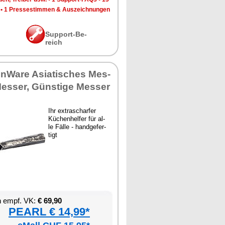
•
1 Pres­se­stim­men & Aus­zeich­nun­gen
Sup­port-Be­
reich
en­Wa­re Asia­ti­sches Mes­
Mes­ser, Güns­ti­ge Mes­ser
Ihr ex­tra­schar­fer
Kü­chen­hel­fer für al­
le Fäl­le - hand­ge­fer­
tigt
en empf. VK:
€ 69,90
PEARL € 14,99*