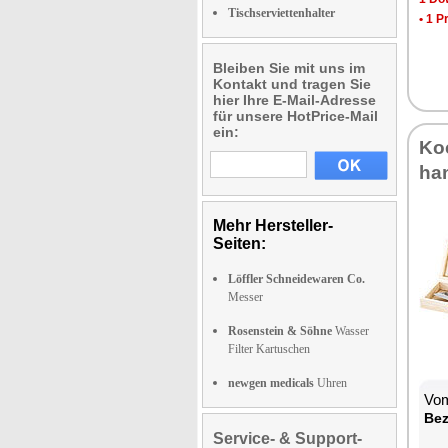
Tischserviettenhalter
•
1 P
Bleiben Sie mit uns im
Kontakt und tragen Sie
hier Ihre E-Mail-Adresse
für unsere HotPrice-Mail
ein:
Koc
han
Mehr Hersteller-
Seiten:
Löffler Schneidewaren Co.
Messer
Rosenstein & Söhne
Wasser
Filter Kartuschen
newgen medicals
Uhren
Vom
Be­
Service- & Support-