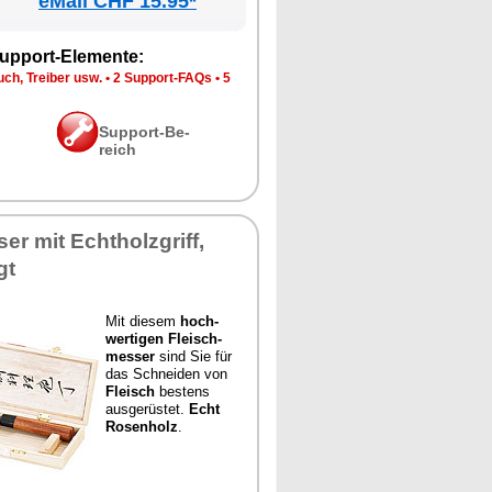
eMall CHF 15.95*
up­port-Ele­men­te:
ch, Trei­ber usw.
•
2 Sup­port-FAQs
•
5
Sup­port-Be­
reich
er mit Echt­holz­griff,
gt
Mit die­sem
hoch­
wer­ti­gen Fleisch­
mes­ser
sind Sie für
das Schnei­den von
Fleisch
bes­tens
aus­ge­rüs­tet.
Echt
Ro­sen­holz
.