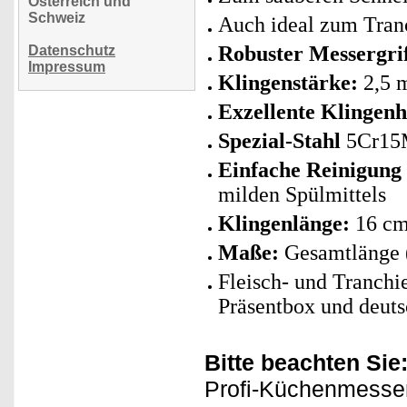
Österreich und
Schweiz
Auch ideal zum Tran
Robuster Messergri
Datenschutz
Impressum
Klingenstärke:
2,5 
Exzellente Klingenh
Spezial-Stahl
5Cr15
Einfache Reinigung
milden Spülmittels
Klingenlänge:
16 c
Maße:
Gesamtlänge (
Fleisch- und Tranchi
Präsentbox und
deuts
Bitte beachten Sie
Profi-Küchenmesser