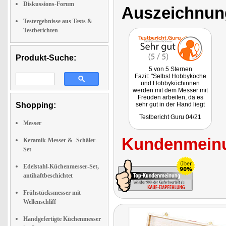
Diskussions-Forum
Auszeichnun
Testergebnisse aus Tests &
Testberichten
Produkt-Suche:
5 von 5 Sternen
Fazit: "Selbst Hobbyköche
und Hobbyköchinnen
werden mit dem Messer mit
Freuden arbeiten, da es
Shopping:
sehr gut in der Hand liegt
und somit keine
Testbericht Guru 04/21
Einarbeitungszeit
Messer
notwendig ist."
Kundenmeinu
Keramik-Messer & -Schäler-
Set
Edelstahl-Küchenmesser-Set,
antihaftbeschichtet
Frühstücksmesser mit
Wellenschliff
Handgefertigte Küchenmesser