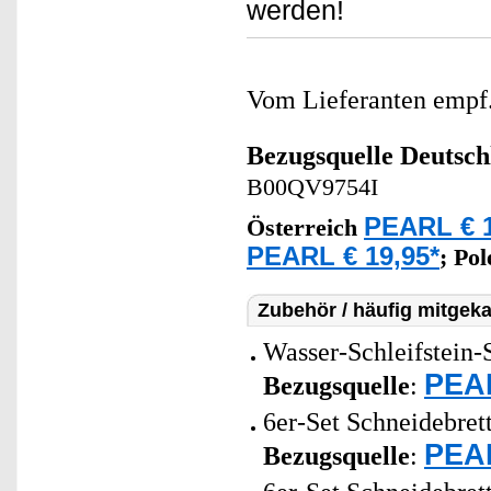
werden!
Vom Lieferanten emp
Bezugsquelle
Deutsch
B00QV9754I
PEARL € 1
Österreich
PEARL € 19,95*
;
Po
Zubehör / häufig mitgeka
Wasser-Schleifstein-
PEAR
Bezugsquelle
:
6er-Set Schneidebrett
PEAR
Bezugsquelle
: