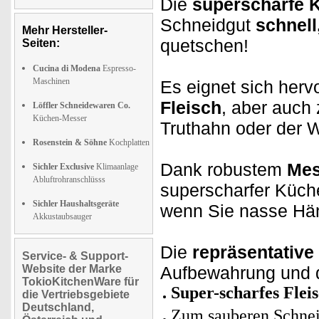
Die
superscharfe K
Schneidgut
schnell
Mehr Hersteller-
quetschen!
Seiten:
Cucina di Modena
Espresso-
Maschinen
Es eignet sich her
Fleisch
, aber auc
Löffler Schneidewaren Co.
Küchen-Messer
Truthahn oder der 
Rosenstein & Söhne
Kochplatten
Dank robustem
Mess
Sichler Exclusive
Klimaanlage
Abluftrohranschlüsss
superscharfer Küch
Sichler Haushaltsgeräte
wenn Sie nasse Hä
Akkustaubsauger
Die
repräsentative
Service- & Support-
Website der Marke
Aufbewahrung und 
TokioKitchenWare für
Super-scharfes Flei
die Vertriebsgebiete
Deutschland,
Zum sauberen Schnei