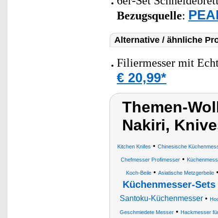
6er-Set Schneidebrett
PEAR
Bezugsquelle
:
Alternative / ähnliche Pr
Filiermesser mit Echt
€ 20,99*
Themen-Wol
Nakiri, Kniv
•
Kitchen Knifes
Chinesische Küchenmes
•
Chefmesser Profimesser
Küchenmess
•
Koch-Beile
Asiatische Metzgerbeile
Küchenmesser-Sets
Santoku-Küchenmesser
•
Ho
•
Geschmiedete Messer
Hackmesser für