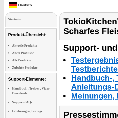
Deutsch
TokioKitchen
Startseite
Scharfes Fle
Produkt-Übersicht:
Support- und
Aktuelle Produkte
Ältere Produkte
Testergebni
Alle Produkte
Testbericht
Zubehör Produkte
Handbuch-, T
Support-Elemente:
Anleitungs-
Handbuch-, Treiber-, Video-
Downloads
Meinungen, 
Support-FAQs
Erfahrungen, Beiträge
Pressestimme