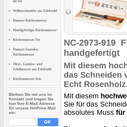
im Set
Wellenschneider aus Edelstahl
Damast-Küchenmesser
Handgefertigte Küchenmesser
Küchenmesser-Set
NC-2973-919
F
Damast-Santoku-
handgefertigt
Küchenmesser
Mit diesem
hoch
Obst-, Gemüse- und
Schälmesser aus Edelstahl
das Schneiden
Küchenmesser-Sets
Echt Rosenholz
Mit diesem
hochwer
Bleiben Sie mit uns im
Kontakt und tragen Sie
Sie für das Schnei
hier Ihre E-Mail-Adresse
für unsere HotPrice-Mail
absolutes Muss
für
ein: