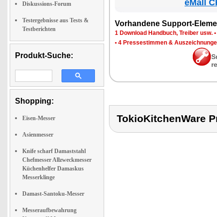
eMall C
Diskussions-Forum
Testergebnisse aus Tests &
Vor­han­de­ne Sup­port-Ele­me
Testberichten
1 Down­load Hand­buch, Trei­ber usw.
•
4 Pres­se­stim­men & Aus­zeich­nun­g
Produkt-Suche:
S
r
Shopping:
TokioKitchenWare
Eisen-Messer
Asienmesser
Knife scharf Damaststahl
Chefmesser Allzweckmesser
Küchenhelfer Damaskus
Messerklinge
Damast-Santoku-Messer
Messeraufbewahrung