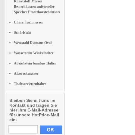
Kunststoff Messer
Besteckkasten universeller
Speicher Ersatzborsteneinsatz
China Fischmesser
Schärfstein
Wetzstahl Diamant Oval
Wasserstein Winkelhalter
Abziehstein bambus Halter
Allzweckmesser
Tischserviettenhalter
Bleiben Sie mit uns im
Kontakt und tragen Sie
hier Ihre E-Mail-Adresse
für unsere HotPrice-Mail
ein: