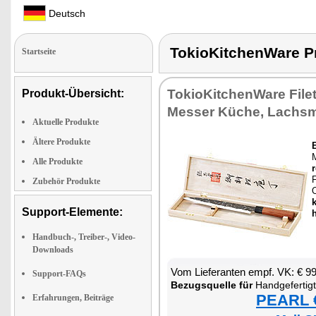
Deutsch
TokioKitchenWare
Startseite
To­kio­Kit­chen­Wa­re Fi­le­
Produkt-Übersicht:
Mes­ser Kü­che, Lachs­
Aktuelle Produkte
Ältere Produkte
E
Alle Produkte
r
F
Zubehör Produkte
O
k
Support-Elemente:
Handbuch-, Treiber-, Video-
Downloads
Vom Lie­fe­ran­ten empf. VK: € 9
Support-FAQs
Be­zugs­quel­le für
Hand­ge­fer­tig­
PEARL €
Erfahrungen, Beiträge