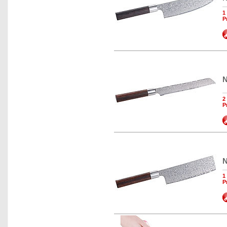
1
P
N
2
P
N
1
P