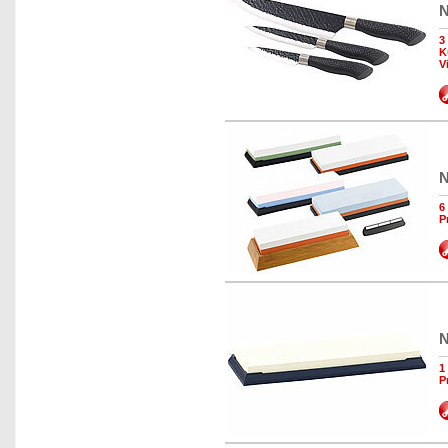
N
3
K
V
N
6
P
N
1
P