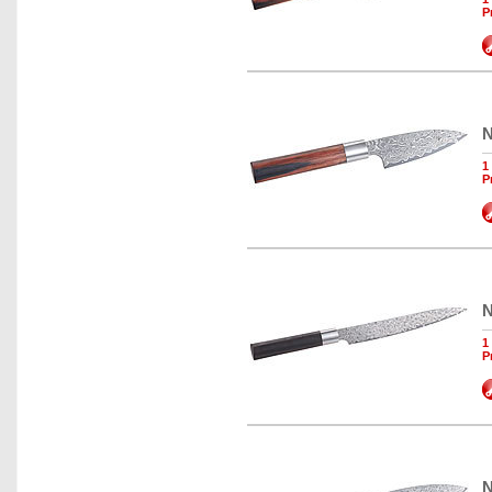
P
N
1
P
N
1
P
N