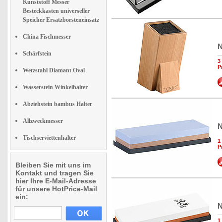
Kunststoff Messer
Besteckkasten universeller
Speicher Ersatzborsteneinsatz
China Fischmesser
N
Schärfstein
3
P
Wetzstahl Diamant Oval
Wasserstein Winkelhalter
Abziehstein bambus Halter
Allzweckmesser
N
Tischserviettenhalter
1
P
Bleiben Sie mit uns im
Kontakt und tragen Sie
hier Ihre E-Mail-Adresse
für unsere HotPrice-Mail
ein:
N
1