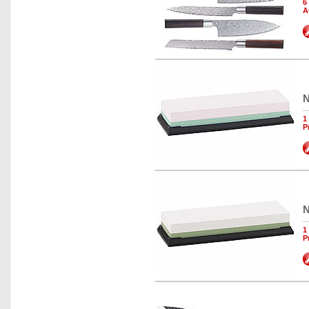
6
A
N
1
P
N
1
P