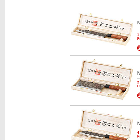
N
1
P
N
2
P
N
4
P