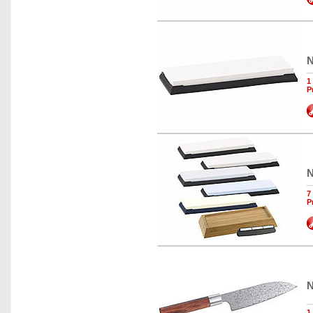
N
1
P
N
7
P
N
1