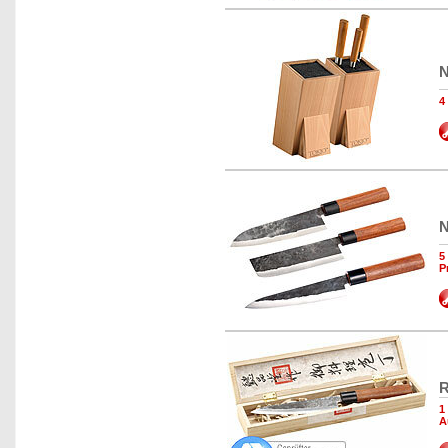
N
4
N
5
P
R
1
A