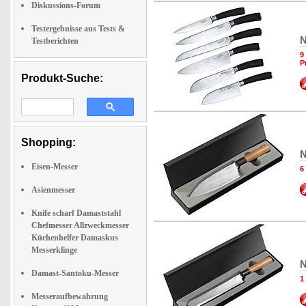
Diskussions-Forum
Testergebnisse aus Tests &
N
Testberichten
9
P
Produkt-Suche:
Shopping:
N
Eisen-Messer
6
Asienmesser
Knife scharf Damaststahl
Chefmesser Allzweckmesser
Küchenhelfer Damaskus
Messerklinge
N
Damast-Santoku-Messer
1
Messeraufbewahrung