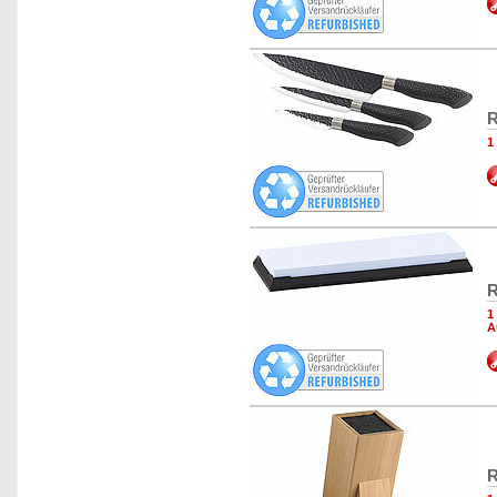
R
1
R
1
A
R