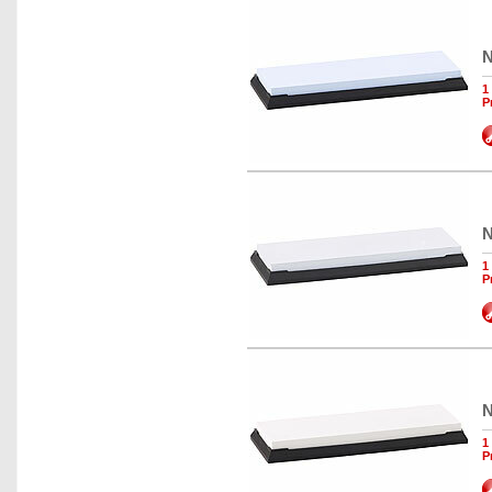
N
1
P
N
1
P
N
1
P