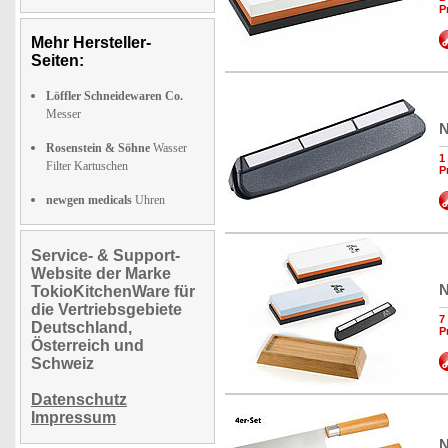
P
Mehr Hersteller-
Seiten:
Löffler Schneidewaren Co.
Messer
N
Rosenstein & Söhne
Wasser
1
Filter Kartuschen
P
newgen medicals
Uhren
Service- & Support-
Website der Marke
N
TokioKitchenWare für
die Vertriebsgebiete
7
Deutschland,
P
Österreich und
Schweiz
Datenschutz
Impressum
N