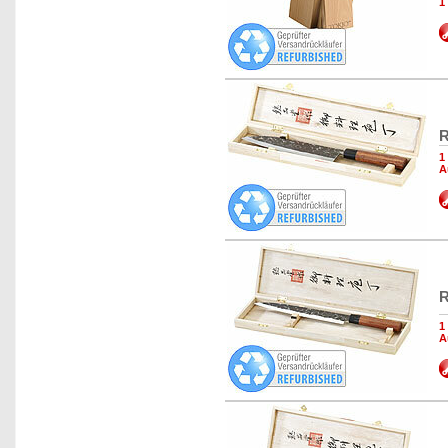
1
R
1
A
R
1
A