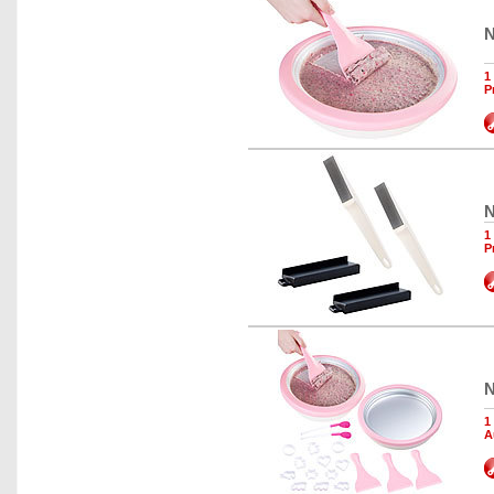
N
1
P
N
1
P
N
1
A