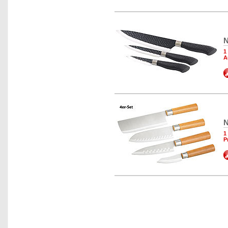
N
1
A
N
1
P