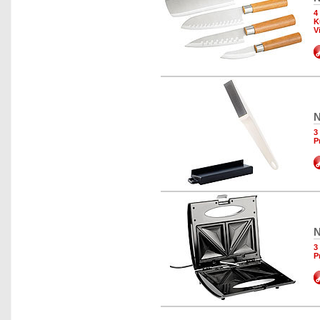
4
K
V
N
3
P
N
3
P