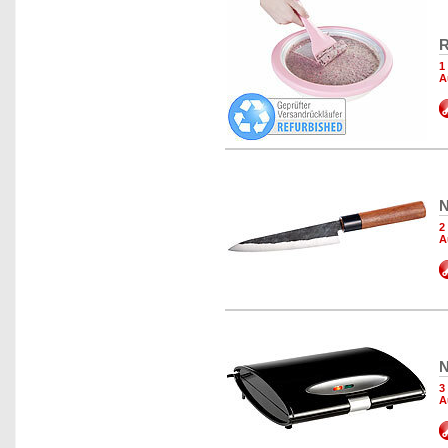
R
1
A
N
2
A
N
3
A