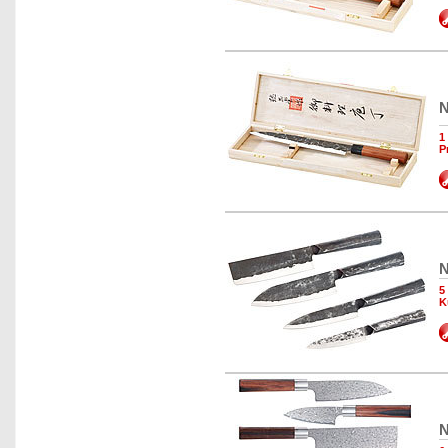
N
1
P
N
5
K
N