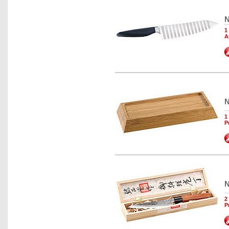
N
1
A
N
1
P
N
2
P