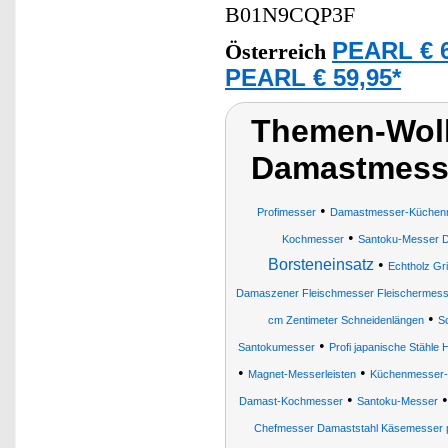
B01N9CQP3F
PEARL € 6
Österreich
PEARL € 59,95*
Themen-Wolk
Damastmess
•
Profimesser
Damastmesser-Küchen
•
Kochmesser
Santoku-Messer 
Borsteneinsatz
•
Echtholz Gr
Damaszener Fleischmesser Fleischermes
•
cm Zentimeter Schneidenlängen
S
•
Santokumesser
Profi japanische Stähle
•
•
Magnet-Messerleisten
Küchenmesser-S
•
Damast-Kochmesser
Santoku-Messer
Chefmesser Damaststahl Käsemesser p