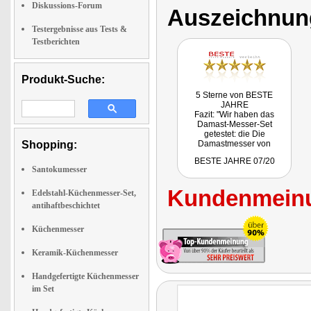
Diskussions-Forum
Auszeichnun
Testergebnisse aus Tests &
Testberichten
Produkt-Suche:
5 Sterne von BESTE
JAHRE
Fazit: "Wir haben das
Damast-Messer-Set
getestet: die Die
Shopping:
Damastmesser von
TokioKitchenware liegen
BESTE JAHRE 07/20
perfekt in der Hand,
Santokumesser
schneiden auch nach
längerem Gebrauch enorm
Kundenmeinu
scharf und machen das
Edelstahl-Küchenmesser-Set,
Kochen zum reinsten
antihaftbeschichtet
Vergnügen."
Getestet wurde das Set NX-
Küchenmesser
8523.
Keramik-Küchenmesser
Handgefertigte Küchenmesser
im Set