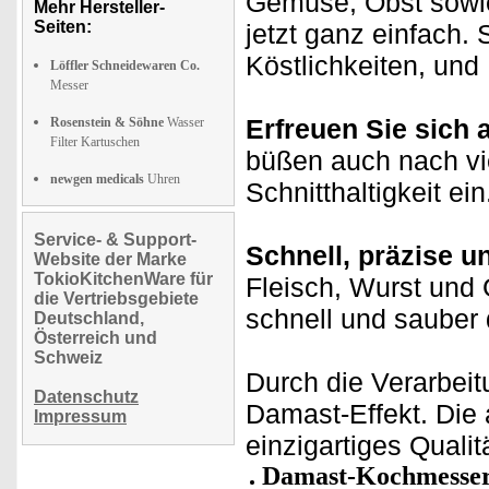
Gemüse, Obst sowie
Mehr Hersteller-
Seiten:
jetzt ganz einfach.
Köstlichkeiten, un
Löffler Schneidewaren Co.
Messer
Erfreuen Sie sich 
Rosenstein & Söhne
Wasser
Filter Kartuschen
büßen auch nach v
newgen medicals
Uhren
Schnitthaltigkeit ein
Service- & Support-
Schnell, präzise u
Website der Marke
TokioKitchenWare für
Fleisch, Wurst und
die Vertriebsgebiete
schnell und sauber 
Deutschland,
Österreich und
Schweiz
Durch die Verarbeit
Datenschutz
Damast-Effekt. Die
Impressum
einzigartiges Quali
Damast-Kochmesser