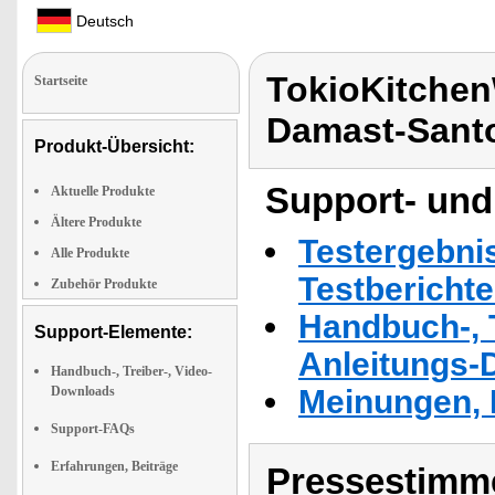
Deutsch
TokioKitchen
Startseite
Damast-Sant
Produkt-Übersicht:
Support- und
Aktuelle Produkte
Ältere Produkte
Testergebni
Alle Produkte
Testbericht
Zubehör Produkte
Handbuch-, T
Support-Elemente:
Anleitungs-
Handbuch-, Treiber-, Video-
Downloads
Meinungen, 
Support-FAQs
Erfahrungen, Beiträge
Pressestimme