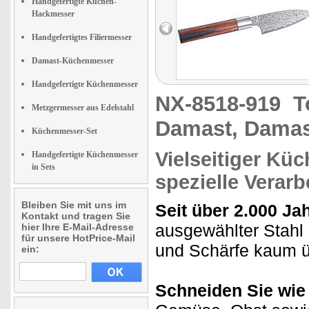
Handgefertigte Küchen-
Hackmesser
Handgefertigtes Filiermesser
Damast-Küchenmesser
Handgefertigte Küchenmesser
NX-8518-919
T
Metzgermesser aus Edelstahl
Damast, Damas
Küchenmesser-Set
Vielseitiger Kü
Handgefertigte Küchenmesser
in Sets
spezielle Verarb
Bleiben Sie mit uns im
Seit über 2.000 Ja
Kontakt und tragen Sie
ausgewählter Stah
hier Ihre E-Mail-Adresse
für unsere HotPrice-Mail
und Schärfe kaum üb
ein:
Schneiden Sie wie 