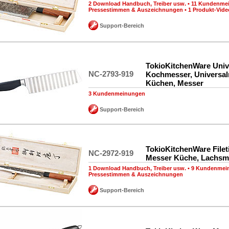
2 Download Handbuch, Treiber usw.
•
11 Kundenme
Pressestimmen & Auszeichnungen
•
1 Produkt-Vide
Support-Bereich
TokioKitchenWare Univ
NC-2793-919
Kochmesser, Universa
Küchen, Messer
3 Kundenmeinungen
Support-Bereich
TokioKitchenWare Filet
NC-2972-919
Messer Küche, Lachsm
1 Download Handbuch, Treiber usw.
•
9 Kundenmei
Pressestimmen & Auszeichnungen
Support-Bereich