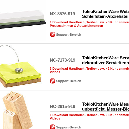
TokioKitchenWare Wetz
NX-8576-919
Schleifstein-Abziehstei
1 Download Handbuch, Treiber usw.
•
3 Kundenmei
Pressestimmen & Auszeichnungen
Support-Bereich
TokioKitchenWare Servi
NC-7173-919
dekorativer Serviettenh
3 Download Handbuch, Treiber usw.
•
2 Kundenmei
Videos
Support-Bereich
TokioKitchenWare Mes
NC-2915-919
unbestückt, Messer-Bl
1 Download Handbuch, Treiber usw.
•
3 Kundenmei
Videos
Support-Bereich