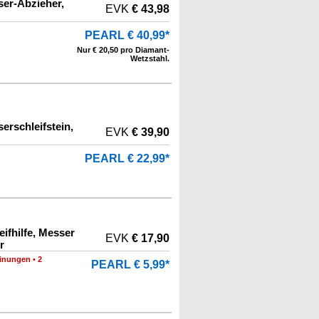
er-Abzieher,
EVK
€ 43,98
PEARL € 40,99*
Nur € 20,50 pro Diamant-
Wetzstahl.
rschleifstein,
EVK
€ 39,90
PEARL € 22,99*
ifhilfe, Messer
EVK
€ 17,90
r
inungen
•
2
PEARL € 5,99*