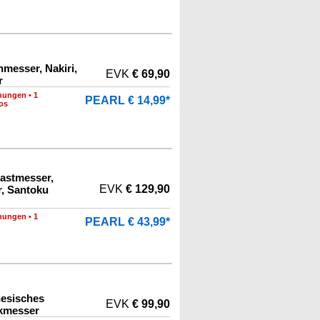
messer, Nakiri,
EVK
€ 69,90
r
nungen
•
1
PEARL € 14,99*
os
astmesser,
EVK
€ 129,90
, Santoku
nungen
•
1
PEARL € 43,99*
esisches
EVK
€ 99,90
ckmesser