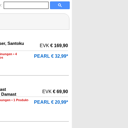
:
er, Santoku
EVK
€ 169,90
inungen
•
4
PEARL € 32,99*
os
ast
EVK
€ 69,90
 Damast
nungen
•
1 Produkt-
PEARL € 20,99*