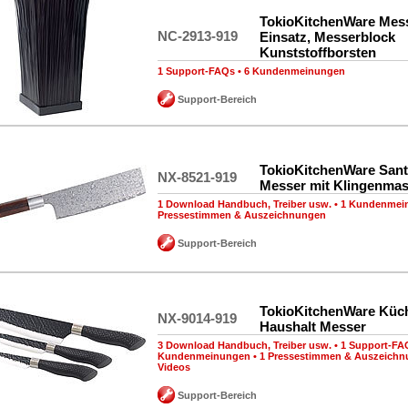
TokioKitchenWare Mes
NC-2913-919
Einsatz, Messerblock
Kunststoffborsten
1 Support-FAQs
•
6 Kundenmeinungen
Support-Bereich
TokioKitchenWare San
NX-8521-919
Messer mit Klingenma
1 Download Handbuch, Treiber usw.
•
1 Kundenmei
Pressestimmen & Auszeichnungen
Support-Bereich
TokioKitchenWare Küc
NX-9014-919
Haushalt Messer
3 Download Handbuch, Treiber usw.
•
1 Support-FA
Kundenmeinungen
•
1 Pressestimmen & Auszeich
Videos
Support-Bereich