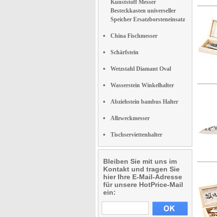
Kunststoff Messer
Besteckkasten universeller
Speicher Ersatzborsteneinsatz
China Fischmesser
Schärfstein
Wetzstahl Diamant Oval
Wasserstein Winkelhalter
Abziehstein bambus Halter
Allzweckmesser
Tischserviettenhalter
Bleiben Sie mit uns im
Kontakt und tragen Sie
hier Ihre E-Mail-Adresse
für unsere HotPrice-Mail
ein: