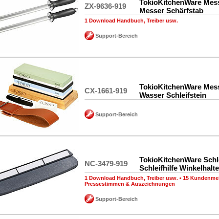
TokioKitchenWare Mess
ZX-9636-919
Messer Schärfstab
1 Download Handbuch, Treiber usw.
Support-Bereich
TokioKitchenWare Messe
CX-1661-919
Wasser Schleifstein
Support-Bereich
TokioKitchenWare Schle
NC-3479-919
Schleifhilfe Winkelhalte
1 Download Handbuch, Treiber usw.
•
15 Kundenme
Pressestimmen & Auszeichnungen
Support-Bereich