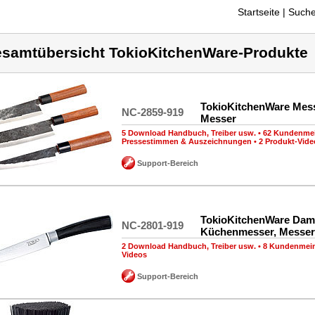
Startseite
| Suche
samtübersicht TokioKitchenWare-Produkte
TokioKitchenWare Mess
NC-2859-919
Messer
5 Download Handbuch, Treiber usw.
•
62 Kundenme
Pressestimmen & Auszeichnungen
•
2 Produkt-Vide
Support-Bereich
TokioKitchenWare Dam
NC-2801-919
Küchenmesser, Messer
2 Download Handbuch, Treiber usw.
•
8 Kundenmei
Videos
Support-Bereich