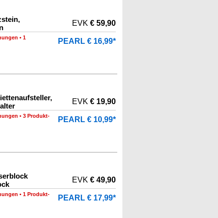
stein,
EVK
€ 59,90
n
nungen
•
1
PEARL € 16,99*
ettenaufsteller,
EVK
€ 19,90
alter
nungen
•
3 Produkt-
PEARL € 10,99*
serblock
EVK
€ 49,90
ock
nungen
•
1 Produkt-
PEARL € 17,99*