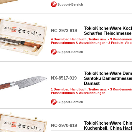
Support-Bereich
TokioKitchenWare Koch
NC-2973-919
Scharfes Fleischmesse
4 Download Handbuch, Treiber usw.
•
9 Kundenmei
Pressestimmen & Auszeichnungen
•
3 Produkt-Vide
Support-Bereich
TokioKitchenWare Dam
NX-8517-919
Santoku Damastmesser
Damast
1 Download Handbuch, Treiber usw.
•
3 Kundenmei
Pressestimmen & Auszeichnungen
Support-Bereich
TokioKitchenWare Chin
NC-2970-919
Küchenbeil, China Ha