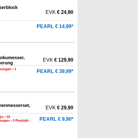
serblock
EVK
€ 24,90
PEARL € 14,99*
tokumesser,
EVK
€ 129,90
serung
nungen
•
1
PEARL € 39,99*
henmesserset,
EVK
€ 29,90
Qs
•
15
PEARL € 9,90*
nungen
•
3 Produkt-