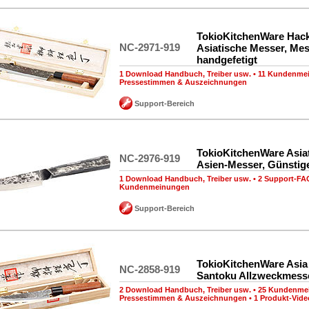
TokioKitchenWare Hac
NC-2971-919
Asiatische Messer, Mes
handgefetigt
1 Download Handbuch, Treiber usw.
•
11 Kundenme
Pressestimmen & Auszeichnungen
Support-Bereich
TokioKitchenWare Asia
NC-2976-919
Asien-Messer, Günstig
1 Download Handbuch, Treiber usw.
•
2 Support-FA
Kundenmeinungen
Support-Bereich
TokioKitchenWare Asia
NC-2858-919
Santoku Allzweckmess
2 Download Handbuch, Treiber usw.
•
25 Kundenme
Pressestimmen & Auszeichnungen
•
1 Produkt-Vide