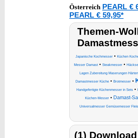
PEARL € 6
Österreich
PEARL € 59,95*
Themen-Wol
Damastmesse
•
Japanische Kochmesser
Küchen Koche
•
•
Messer Damast
Steakmesser
Häcksel
Lagen Zubereitung Maserungen Härten
•
•
Damastmesser Küche
Brotmesser
•
Handgefertigte Küchenmesser in Sets
•
Damast-Sa
Küchen-Messer
Universalmesser Gemüsemesser Fleis
(1) Download