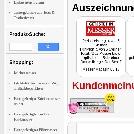
Diskussions-Forum
Auszeichnun
Testergebnisse aus Tests &
Testberichten
Produkt-Suche:
Preis-Leistung: 4 von 5
Sternen
Funktion: 5 von 5 Sternen
Fazit: "Das Messer bietet
optisch den Reiz einer
ge
Shopping:
Damastklinge. Der Schliff
und auch die Schärfe
li
Messer Magazin 03/18
wirkten überzeugend."
Küchenmesser
lä
Kundenmeinu
Edelstahl-Küchenmesser-Set,
antihaftbeschichtet
Ge
Handgefertigte Küchenmesser
im Set
Handgefertigte Küchen-
Hackmesser
Handgefertigtes Filiermesser