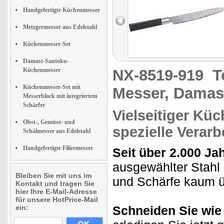
Handgefertigte Küchenmesser
Metzgermesser aus Edelstahl
Küchenmesser-Set
Damast-Santoku-
Küchenmesser
NX-8519-919
T
Küchenmesser-Set mit
Messer, Damas
Messerblock mit integriertem
Schärfer
Vielseitiger Kü
Obst-, Gemüse- und
spezielle Verarb
Schälmesser aus Edelstahl
Handgefertigte Filiermesser
Seit über 2.000 Ja
ausgewählter Stah
Bleiben Sie mit uns im
und Schärfe kaum üb
Kontakt und tragen Sie
hier Ihre E-Mail-Adresse
für unsere HotPrice-Mail
ein:
Schneiden Sie wie 