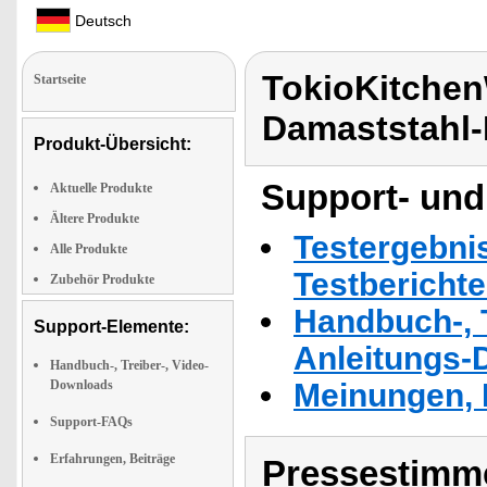
Deutsch
TokioKitche
Startseite
Damaststahl
Produkt-Übersicht:
Support- und
Aktuelle Produkte
Ältere Produkte
Testergebni
Alle Produkte
Testbericht
Zubehör Produkte
Handbuch-, T
Support-Elemente:
Anleitungs-
Handbuch-, Treiber-, Video-
Downloads
Meinungen, 
Support-FAQs
Erfahrungen, Beiträge
Pressestimme