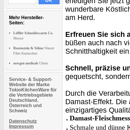
erledigen Sie jetzt
wunderbare Köstlic
am Herd.
Mehr Hersteller-
Seiten:
Erfreuen Sie sich 
Löffler Schneidewaren Co.
Messer
büßen auch nach v
Rosenstein & Söhne
Wasser
Schnitthaltigkeit ein
Filter Kartuschen
newgen medicals
Uhren
Schnell, präzise 
gequetscht, sondern
Service- & Support-
Website der Marke
TokioKitchenWare für
Durch die Verarbeit
die Vertriebsgebiete
Damast-Effekt. Die
Deutschland,
Österreich und
einzigartiges Quali
Schweiz
Damast-Fleischmess
Datenschutz
Schmale und dünne Kl
Impressum