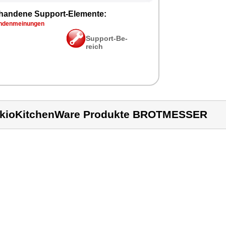
han­de­ne Sup­port-Ele­men­te:
­den­mei­nun­gen
Sup­port-Be­
reich
kioKitchenWare Produkte BROTMESSER