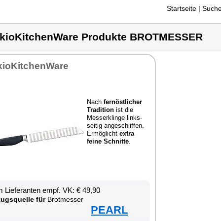
Startseite
| Suche
kioKitchenWare Produkte BROTMESSER
kio­Kit­chen­Wa­re
Nach
fern­öst­li­cher
Tra­di­ti­on
ist die
Mes­ser­klin­ge links­
sei­tig an­ge­schlif­fen.
Er­mög­licht
ex­tra
fei­ne Schnit­te
.
 Lie­fe­ran­ten empf. VK: € 49,90
zugs­quel­le für
Brot­mes­ser
PEARL