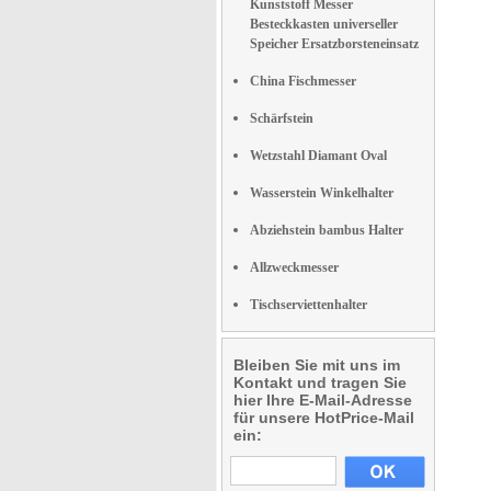
Kunststoff Messer
Besteckkasten universeller
Speicher Ersatzborsteneinsatz
China Fischmesser
Schärfstein
Wetzstahl Diamant Oval
Wasserstein Winkelhalter
Abziehstein bambus Halter
Allzweckmesser
Tischserviettenhalter
Bleiben Sie mit uns im
Kontakt und tragen Sie
hier Ihre E-Mail-Adresse
für unsere HotPrice-Mail
ein: