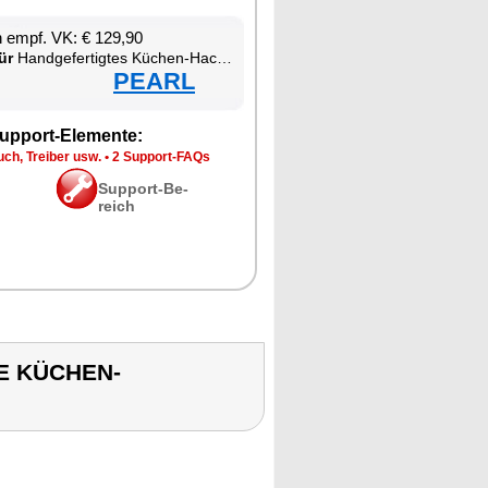
en empf. VK: € 129,90
ür
Hand­ge­fer­tig­tes Kü­chen-Hack­mes­ser
PEARL
up­port-Ele­men­te:
ch, Trei­ber usw.
•
2 Sup­port-FAQs
Sup­port-Be­
reich
TE KÜCHEN-