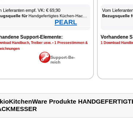
 Lie­fe­ran­ten empf. VK: € 69,90
Vom Lie­fe­ran­t
zugs­quel­le für
Hand­ge­fer­tig­tes Kü­chen-Hack­mes­ser
Be­zugs­quel­le f
PEARL
han­de­ne Sup­port-Ele­men­te:
Vor­han­de­ne S
n­load Hand­buch, Trei­ber usw.
•
1 Pres­se­stim­men &
1 Down­load Hand­bu
eich­nun­gen
Sup­port-Be­
reich
kioKitchenWare Produkte HANDGEFERTIG
ACKMESSER