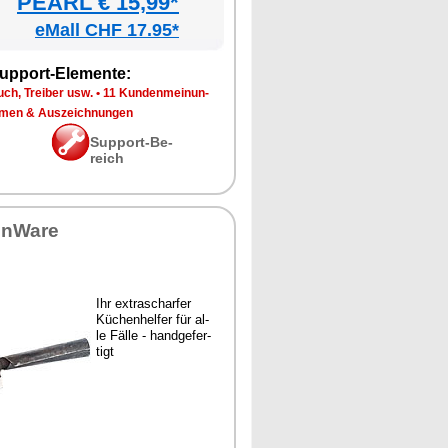
PEARL € 15,99*
eMall CHF 17.95*
up­port-Ele­men­te:
ch, Trei­ber usw.
•
11 Kun­den­mei­nun­
­men & Aus­zeich­nun­gen
Sup­port-Be­
reich
en­Wa­re
Ihr ex­tra­schar­fer
Kü­chen­hel­fer für al­
le Fäl­le - hand­ge­fer­
tigt