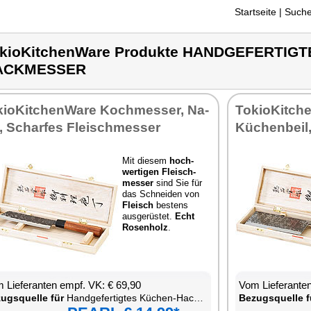
Startseite
| Suche
kioKitchenWare Produkte HANDGEFERTIG
ACKMESSER
kio­Kit­chen­Wa­re Koch­mes­ser, Na­
To­kio­Kit­ch
ri, Schar­fes Fleisch­mes­ser
Kü­chen­beil
Mit die­sem
hoch­
wer­ti­gen Fleisch­
mes­ser
sind Sie für
das Schnei­den von
Fleisch
bes­tens
aus­ge­rüs­tet.
Echt
Ro­sen­holz
.
 Lie­fe­ran­ten empf. VK: € 69,90
Vom Lie­fe­ran­t
zugs­quel­le für
Hand­ge­fer­tig­tes Kü­chen-Hack­mes­ser
Be­zugs­quel­le f