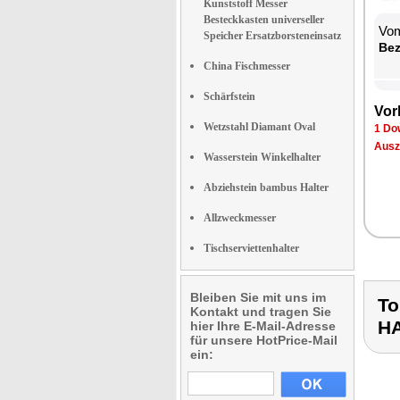
Kunststoff Messer
Besteckkasten universeller
Vom
Speicher Ersatzborsteneinsatz
Be­
China Fischmesser
Schärfstein
Vor­
Wetzstahl Diamant Oval
1 Dow
Aus­z
Wasserstein Winkelhalter
Abziehstein bambus Halter
Allzweckmesser
Tischserviettenhalter
Bleiben Sie mit uns im
To
Kontakt und tragen Sie
H
hier Ihre E-Mail-Adresse
für unsere HotPrice-Mail
ein: