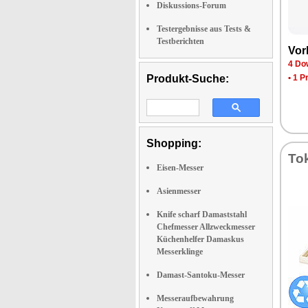
Diskussions-Forum
Testergebnisse aus Tests &
Testberichten
Vor­
4 Dow
Produkt-Suche:
•
1 P
Shopping:
To­
Eisen-Messer
Asienmesser
Knife scharf Damaststahl
Chefmesser Allzweckmesser
Küchenhelfer Damaskus
Messerklinge
Damast-Santoku-Messer
Messeraufbewahrung