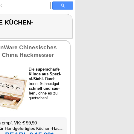
:
TE KÜCHEN-
en­Wa­re Chi­ne­si­sches
, Chi­na Hack­mes­ser
Die
su­per­schar­fe
Klin­ge aus Spe­zi­
al-Stahl.
Durch­
trennt Schneid­gut
schnell und sau­
ber
, oh­ne es zu
quet­schen!
en empf. VK: € 99,90
ür
Hand­ge­fer­tig­tes Kü­chen-Hack­mes­ser