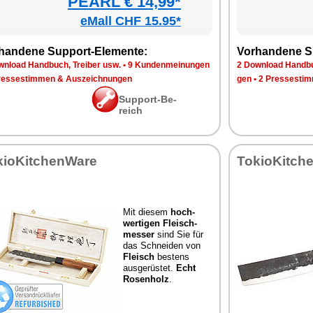
PEARL € 14,99*
eMall CHF 15.95*
han­de­ne Sup­port-Ele­men­te:
Vor­han­de­ne S
n­load Hand­buch, Trei­ber usw.
•
9 Kun­den­mei­nun­gen
2 Down­load Hand­bu
res­se­stim­men & Aus­zeich­nun­gen
gen
•
2 Pres­se­stim
Sup­port-Be­
reich
kio­Kit­chen­Wa­re
To­kio­Kit­ch
Mit die­sem
hoch­
wer­ti­gen Fleisch­
mes­ser
sind Sie für
das Schnei­den von
Fleisch
bes­tens
aus­ge­rüs­tet.
Echt
Ro­sen­holz
.