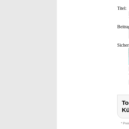
Titel:
Beitra
Sicher
To
K
* Pre