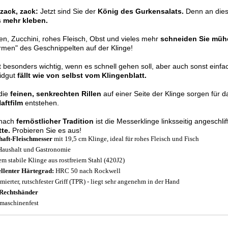
zack, zack:
Jetzt sind Sie der
König des Gurkensalats.
Denn an die
s mehr kleben.
n, Zucchini, rohes Fleisch, Obst und vieles mehr
schneiden Sie müh
rmen" des Geschnippelten auf der Klinge!
t besonders wichtig, wenn es schnell gehen soll, aber auch sonst einf
idgut
fällt wie von selbst vom Klingenblatt.
die
feinen, senkrechten Rillen
auf einer Seite der Klinge sorgen für d
aftfilm
entstehen.
nach
fernöstlicher Tradition
ist die Messerklinge linksseitig angeschli
te.
Probieren Sie es aus!
haft-Fleischmesser
mit 19,5 cm Klinge, ideal für rohes Fleisch und Fisch
Haushalt und Gastronomie
em stabile Klinge aus rostfreiem Stahl (420J2)
llenter Härtegrad:
HRC 50 nach Rockwell
ierter, rutschfester Griff (TPR) - liegt sehr angenehm in der Hand
Rechtshänder
maschinenfest