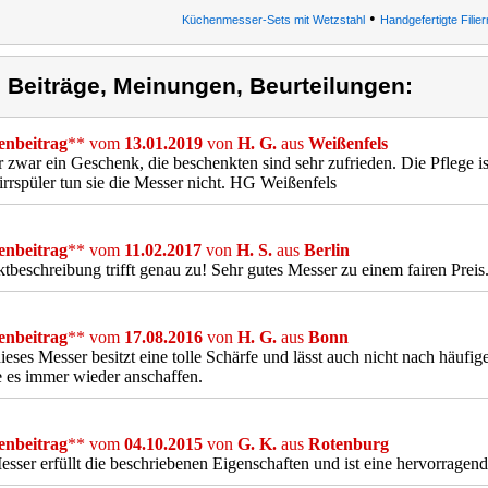
•
Küchenmesser-Sets mit Wetzstahl
Handgefertigte Fili
) Beiträge, Meinungen, Beurteilungen:
nbeitrag
** vom
13.01.2019
von
H. G.
aus
Weißenfels
 zwar ein Geschenk, die beschenkten sind sehr zufrieden. Die Pflege is
rrspüler tun sie die Messer nicht. HG Weißenfels
nbeitrag
** vom
11.02.2017
von
H. S.
aus
Berlin
tbeschreibung trifft genau zu! Sehr gutes Messer zu einem fairen Preis
nbeitrag
** vom
17.08.2016
von
H. G.
aus
Bonn
ieses Messer besitzt eine tolle Schärfe und lässt auch nicht nach häuf
 es immer wieder anschaffen.
nbeitrag
** vom
04.10.2015
von
G. K.
aus
Rotenburg
sser erfüllt die beschriebenen Eigenschaften und ist eine hervorragen