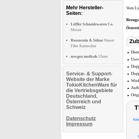
Mehr Hersteller-
Vom Li
Seiten:
Bezugs
Löffler Schneidewaren Co.
Österre
Messer
Rosenstein & Söhne
Wasser
Zub
Filter Kartuschen
Diam
newgen medicals
Uhren
Univ
Dopp
Service- & Support-
Dopp
Website der Marke
Wink
TokioKitchenWare für
Auff
die Vertriebsgebiete
Orig
Deutschland,
Österreich und
T
Schweiz
Datenschutz
Kni
Impressum