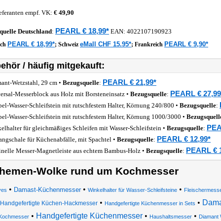
eferanten empf. VK:
€ 49,90
PEARL € 18,99*
quelle
Deutschland
:
EAN:
4022107190923
PEARL € 18,99*
eMall CHF 15.95*
PEARL € 9,90*
ich
;
Schweiz
;
Frankreich
ehör / häufig mitgekauft:
PEARL € 21,99*
ant-Wetzstahl, 29 cm •
Bezugsquelle
:
PEARL € 27,99
ersal-Messerblock aus Holz mit Borsteneinsatz •
Bezugsquelle
:
el-Wasser-Schleifstein mit rutschfestem Halter, Körnung 240/800 •
Bezugsquelle
:
el-Wasser-Schleifstein mit rutschfestem Halter, Körnung 1000/3000 •
Bezugsquell
PEA
elhalter für gleichmäßiges Schleifen mit Wasser-Schleifstein •
Bezugsquelle
:
PEARL € 12,99*
angschale für Küchenabfälle, mit Spachtel •
Bezugsquelle
:
PEARL € 1
inelle Messer-Magnetleiste aus echtem Bambus-Holz •
Bezugsquelle
:
hemen-Wolke rund um Kochmesser
•
•
•
Damast-Küchenmesser
ves
Winkelhalter für Wasser-Schleifsteine
Fleischermess
•
•
Dama
Handgefertigte Küchen-Hackmesser
Handgefertigte Küchenmesser in Sets
•
Handgefertigte Küchenmesser
•
•
Kochmesser
Haushaltsmesser
Diamant 