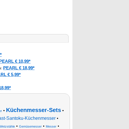
*
PEARL € 10,99*
PEARL € 18,99*
e
:
RL € 5,99*
8,99*
Küchenmesser-Sets
•
•
er
st-Santoku-Küchenmesser
•
•
•
•
Wetzstähle
Gemüsemesser
Messer