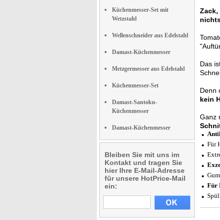
Küchenmesser-Set mit
Zack, 
Wetzstahl
nicht
Wellenschneider aus Edelstahl
Tomate
"Auftü
Damast-Küchenmesser
Das is
Metzgermesser aus Edelstahl
Schne
Küchenmesser-Set
Denn 
kein H
Damast-Santoku-
Küchenmesser
Ganz 
Schnit
Damast-Küchenmesser
Anti
Für 
Bleiben Sie mit uns im
Extr
Kontakt und tragen Sie
Exze
hier Ihre E-Mail-Adresse
Gumm
für unsere HotPrice-Mail
Für 
ein:
Spül