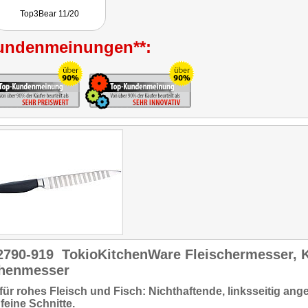
verschiedensten Varianten
Top3Bear 11/20
erhältlich und sowohl für
das Schneiden von
Gemüse, als auch das
undenmeinungen**:
zerteilen von Fleisch
geeignet."
2790-919
TokioKitchenWare Fleischermesser, K
henmesser
für rohes Fleisch und Fisch:
Nichthaftende, linksseitig ang
 feine Schnitte
.