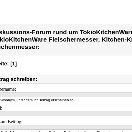
skussions-Forum rund um TokioKitchenWar
kioKitchenWare Fleischermesser, Kitchen-Kn
chenmesser:
ite: [1]
trag schreiben:
zername:
Synonym, unter dem Ihr Beitrag erscheinen soll
l:
um Beitrag: