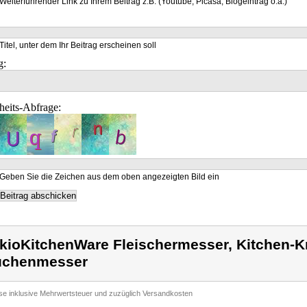
Weiterführender Link zu Ihrem Beitrag z.B. (Youtube, Picasa, Blogeintrag o.a.)
Titel, unter dem Ihr Beitrag erscheinen soll
g:
heits-Abfrage:
Geben Sie die Zeichen aus dem oben angezeigten Bild ein
kioKitchenWare Fleischermesser, Kitchen-Kn
üchenmesser
ise inklusive Mehrwertsteuer und zuzüglich Versandkosten