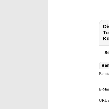
Di
To
Kü
Se
Bei
Benut
E-Mai
URL z