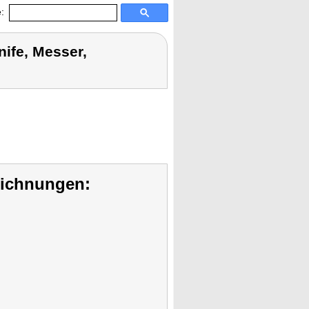
:
ife, Messer,
eichnungen: