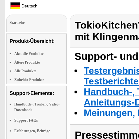
Deutsch
TokioKitche
Startseite
mit Klingen
Produkt-Übersicht:
Support- und
Aktuelle Produkte
Ältere Produkte
Testergebni
Alle Produkte
Testbericht
Zubehör Produkte
Handbuch-, T
Support-Elemente:
Anleitungs-
Handbuch-, Treiber-, Video-
Downloads
Meinungen, 
Support-FAQs
Erfahrungen, Beiträge
Pressestimme