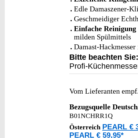
Edle Damaszener-Kl
Geschmeidiger Echtho
Einfache Reinigung
milden Spülmittels
Damast-Hackmesser i
Bitte beachten Sie
Profi-Küchenmesser 
Vom Lieferanten emp
Bezugsquelle
Deutsch
B01NCHRR1Q
PEARL € 3
Österreich
PEARL € 59,95*