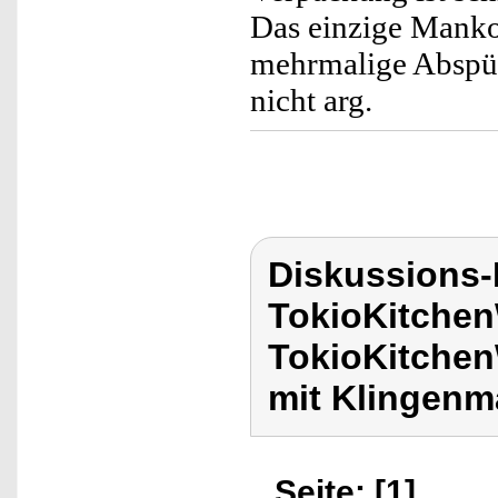
Das einzige Manko i
mehrmalige Abspül
nicht arg.
Diskussions
TokioKitchen
TokioKitche
mit Klingenm
Seite: [1]