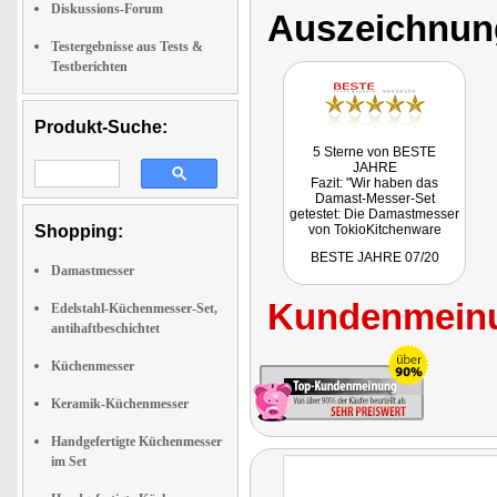
Diskussions-Forum
Auszeichnun
Testergebnisse aus Tests &
Testberichten
Produkt-Suche:
5 Sterne von BESTE
JAHRE
Fazit: "Wir haben das
Damast-Messer-Set
getestet: Die Damastmesser
Shopping:
von TokioKitchenware
liegen perfekt in der Hand,
BESTE JAHRE 07/20
schneiden auch nach
Damastmesser
längerem Gebrauch enorm
scharf und machen das
Kundenmeinu
Kochen zum reinsten
Edelstahl-Küchenmesser-Set,
Vergnügen."
antihaftbeschichtet
Getestet wurde das Set NX-
8523.
Küchenmesser
Keramik-Küchenmesser
Handgefertigte Küchenmesser
im Set