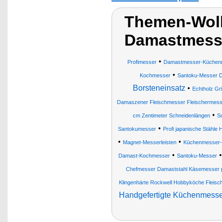
Themen-Wol
Damastmess
•
Profimesser
Damastmesser-Küchen
•
Kochmesser
Santoku-Messer 
Borsteneinsatz
•
Echtholz Gr
Damaszener Fleischmesser Fleischermes
•
cm Zentimeter Schneidenlängen
S
•
Santokumesser
Profi japanische Stähle
•
•
Magnet-Messerleisten
Küchenmesser-S
•
Damast-Kochmesser
Santoku-Messer
Chefmesser Damaststahl Käsemesser p
Klingenhärte Rockwell Hobbyköche Fleis
Handgefertigte Küchenmesse