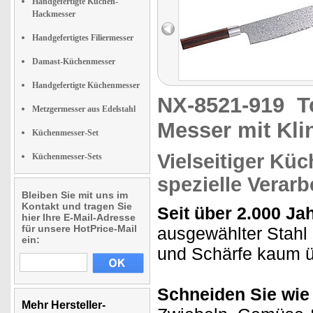
Handgefertigte Küchen-
Hackmesser
Handgefertigtes Filiermesser
Damast-Küchenmesser
Handgefertigte Küchenmesser
NX-8521-919
T
Metzgermesser aus Edelstahl
Messer mit Kl
Küchenmesser-Set
Vielseitiger Kü
Küchenmesser-Sets
spezielle Verarb
Bleiben Sie mit uns im
Kontakt und tragen Sie
Seit über 2.000 Ja
hier Ihre E-Mail-Adresse
für unsere HotPrice-Mail
ausgewählter Stah
ein:
und Schärfe kaum üb
Schneiden Sie wie 
Mehr Hersteller-