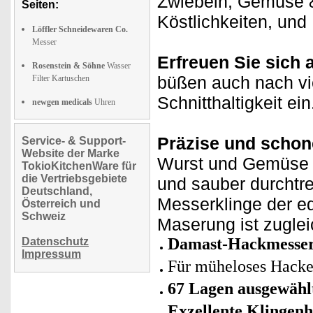
Zwiebeln, Gemüse &
Seiten:
Köstlichkeiten, un
Löffler Schneidewaren Co.
Messer
Erfreuen Sie sich 
Rosenstein & Söhne
Wasser
büßen auch nach v
Filter Kartuschen
Schnitthaltigkeit ein
newgen medicals
Uhren
Präzise und schone
Service- & Support-
Website der Marke
Wurst und Gemüse w
TokioKitchenWare für
die Vertriebsgebiete
und sauber durchtre
Deutschland,
Messerklinge der e
Österreich und
Schweiz
Maserung ist zuglei
Damast-Hackmesser
Datenschutz
Impressum
Für müheloses Hacke
67 Lagen ausgewähl
Exzellente Klingenh