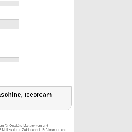
aschine, Icecream
ment für Qualitäts-Management und
-Mail zu deren Zufriedenheit, Erfahrungen und