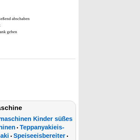
ließend abschaben
t
rank geben
aschine
ismaschinen Kinder süßes
hinen
Teppanyakieis-
•
aki
Speiseeisbereiter
•
•