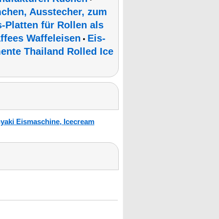
mchen, Ausstecher, zum
s-Platten für Rollen als
affees Waffeleisen
Eis-
•
mente Thailand Rolled Ice
nyaki Eismaschine, Icecream