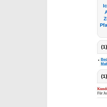
I
A
Z
Pf
(1
Bed
Mak
(1
Kunde
Für Ju