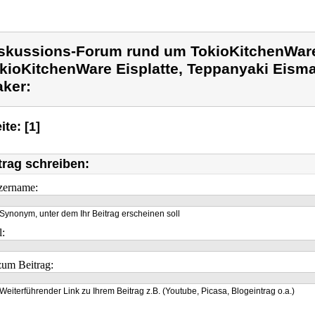
skussions-Forum rund um TokioKitchenWar
kioKitchenWare Eisplatte, Teppanyaki Eism
ker:
ite: [1]
trag schreiben:
zername:
Synonym, unter dem Ihr Beitrag erscheinen soll
l:
um Beitrag:
Weiterführender Link zu Ihrem Beitrag z.B. (Youtube, Picasa, Blogeintrag o.a.)