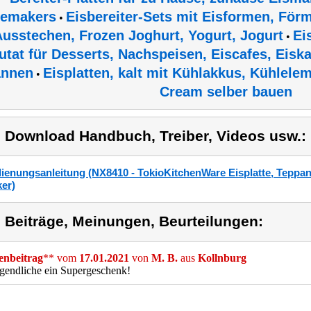
cemakers
Eisbereiter-Sets mit Eisformen, För
•
usstechen, Frozen Joghurt, Yogurt, Jogurt
Ei
•
utat für Desserts, Nachspeisen, Eiscafes, Eisk
annen
Eisplatten, kalt mit Kühlakkus, Kühlele
•
Cream selber bauen
) Download Handbuch, Treiber, Videos usw.:
ienungsanleitung (NX8410 - TokioKitchenWare Eisplatte, Teppa
er)
) Beiträge, Meinungen, Beurteilungen:
nbeitrag
** vom
17.01.2021
von
M. B.
aus
Kollnburg
gendliche ein Supergeschenk!