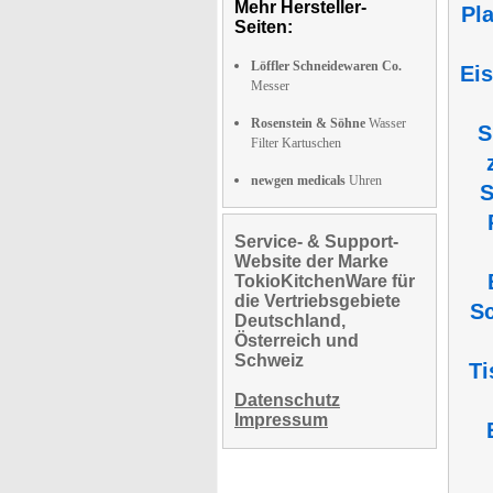
Mehr Hersteller-
Pl
Seiten:
Löffler Schneidewaren Co.
Ei
Messer
Rosenstein & Söhne
Wasser
S
Filter Kartuschen
newgen medicals
Uhren
S
Service- & Support-
Website der Marke
TokioKitchenWare für
die Vertriebsgebiete
Sc
Deutschland,
Österreich und
Schweiz
Ti
Datenschutz
Impressum