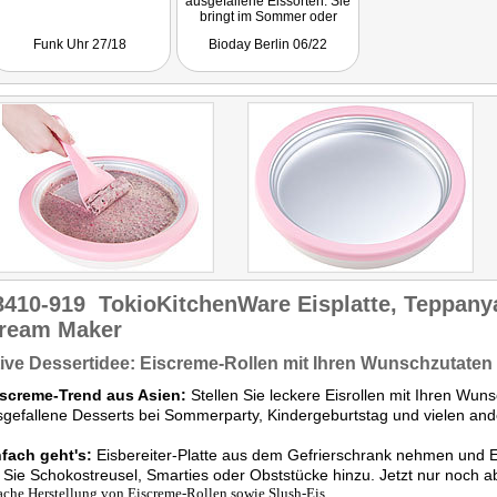
ausgefallene Eissorten. Sie
bringt im Sommer oder
Winter einen echten Eis-
Funk Uhr 27/18
Bioday Berlin 06/22
Spaß-Genuss, der der
Phantasie keine Grenzen
setzt."
8410-919
TokioKitchenWare Eisplatte, Teppany
cream Maker
ive Dessertidee: Eiscreme-Rollen mit Ihren Wunschzutaten
iscreme-Trend aus Asien:
Stellen Sie leckere Eisrollen mit Ihren Wuns
sgefallene Desserts bei Sommerparty, Kindergeburtstag und vielen an
nfach geht's:
Eisbereiter-Platte aus dem Gefrierschrank nehmen und
Sie Schokostreusel, Smarties oder Obststücke hinzu. Jetzt nur noch 
ache Herstellung von Eiscreme-Rollen sowie Slush-Eis