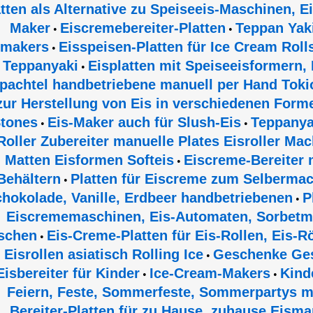
atten als Alternative zu Speiseeis-Maschinen, 
Maker
Eiscremebereiter-Platten
Teppan Yak
•
•
smakers
Eisspeisen-Platten für Ice Cream Roll
•
Teppanyaki
Eisplatten mit Speiseeisformern,
•
pachtel handbetriebene manuell per Hand Toki
zur Herstellung von Eis in verschiedenen Form
tones
Eis-Maker auch für Slush-Eis
Teppanyak
•
•
Roller Zubereiter manuelle Plates Eisroller Ma
Matten Eisformen Softeis
Eiscreme-Bereiter 
•
Behältern
Platten für Eiscreme zum Selbermac
•
hokolade, Vanille, Erdbeer handbetriebenen
P
•
Eiscrememaschinen, Eis-Automaten, Sorbetma
schen
Eis-Creme-Platten für Eis-Rollen, Eis-R
•
Eisrollen asiatisch Rolling Ice
Geschenke Ges
•
Eisbereiter für Kinder
Ice-Cream-Makers
Kind
•
•
Feiern, Feste, Sommerfeste, Sommerpartys m
Bereiter-Platten für zu Hause, zuhause Eism