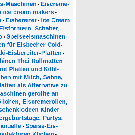
Eis-Maschinen
Eiscreme-
•
i ice cream makers
•
s
Eisbereiter
Ice Cream
•
•
 Eisformern, Schaber,
o
Speiseeismaschinen
•
en für Eisbecher Cold-
i-Eisbereiter-Platten
•
chinen Thai Rollmatten
mit Platten und Kühl-
hen mit Milch, Sahne,
latten als Alternative zu
schinen gerollte an
öllchen, Eiscremerollen,
chenkiodeen Kinder
ergeburtstage, Partys,
anuelle
Speise-Eis-
•
anufakturen Küchen
•