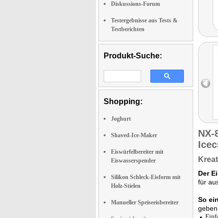
Diskussions-Forum
Testergebnisse aus Tests &
Testberichten
Produkt-Suche:
Shopping:
Joghurt
NX-
Shaved-Ice-Maker
Ice
Eiswürfelbereiter mit
Kreat
Eiswasserspender
Der E
Silikon Schleck-Eisform mit
für au
Holz-Stielen
So ei
Manueller Speiseeisbereiter
geben 
Einf