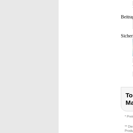
Beitra
Sicher
To
Ma
* Pre
** Di
Produ