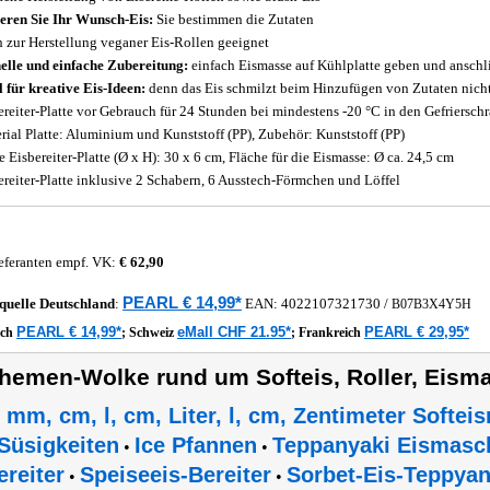
eren Sie Ihr Wunsch-Eis:
Sie bestimmen die Zutaten
 zur Herstellung veganer Eis-Rollen geeignet
elle und einfache Zubereitung:
einfach Eismasse auf Kühlplatte geben und ansch
l für kreative Eis-Ideen:
denn das Eis schmilzt beim Hinzufügen von Zutaten nich
ereiter-Platte vor Gebrauch für 24 Stunden bei mindestens -20 °C in den Gefriersch
rial Platte: Aluminium und Kunststoff (PP), Zubehör: Kunststoff (PP)
 Eisbereiter-Platte (Ø x H): 30 x 6 cm, Fläche für die Eismasse: Ø ca. 24,5 cm
ereiter-Platte inklusive 2 Schabern, 6 Ausstech-Förmchen und Löffel
eferanten empf. VK:
€ 62,90
PEARL € 14,99*
quelle
Deutschland
:
EAN:
4022107321730
/
B07B3X4Y5H
PEARL € 14,99*
eMall CHF 21.95*
PEARL € 29,95*
ich
;
Schweiz
;
Frankreich
hemen-Wolke rund um Softeis, Roller, Eism
 mm, cm, l, cm, Liter, l, cm, Zentimeter Softe
Süsigkeiten
Ice Pfannen
Teppanyaki Eismasc
•
•
ereiter
Speiseeis-Bereiter
Sorbet-Eis-Teppyan
•
•