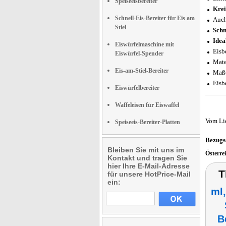
Speiseeisbereiter
Krei
Schnell-Eis-Bereiter für Eis am
Auch
Stiel
Schn
Idea
Eiswürfelmaschine mit
Eisb
Eiswürfel-Spender
Mate
Eis-am-Stiel-Bereiter
Maße
Eisb
Eiswürfelbereiter
Waffeleisen für Eiswaffel
Vom Li
Speiseeis-Bereiter-Platten
Bezugs
Bleiben Sie mit uns im
Österre
Kontakt und tragen Sie
hier Ihre E-Mail-Adresse
T
für unsere HotPrice-Mail
ein:
ml,
B