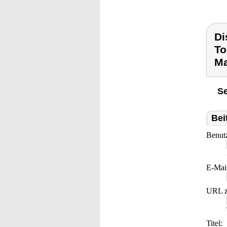
Di
To
Ma
Se
Bei
Benut
E-Mai
URL z
Titel: