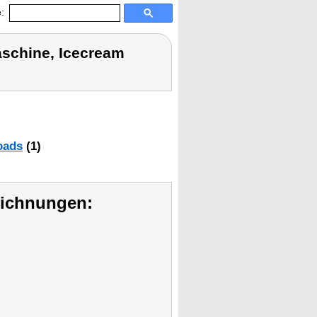
:
aschine, Icecream
oads
(1)
eichnungen: