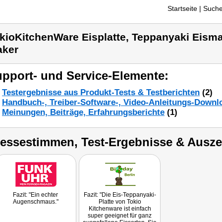
Startseite
| Suche
kioKitchenWare Eisplatte, Teppanyaki Eism
ker
pport- und Service-Elemente:
Testergebnisse aus Produkt-Tests & Testberichten
(2)
Handbuch-, Treiber-Software-, Video-Anleitungs-Downl
Meinungen, Beiträge, Erfahrungsberichte
(1)
ressestimmen, Test-Ergebnisse & Ausz
Fazit: "Ein echter
Fazit: "Die Eis-Teppanyaki-
Augenschmaus."
Platte von Tokio
Kitchenware ist einfach
super geeignet für ganz