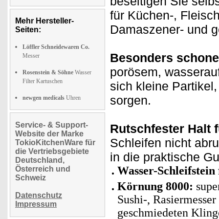
beseitigen Sie selbs
für Küchen-, Fleisc
Mehr Hersteller-
Damaszener- und g
Seiten:
Löffler Schneidewaren Co.
Besonders schone
Messer
porösem, wasserauf
Rosenstein & Söhne
Wasser
Filter Kartuschen
sich kleine Partikel
sorgen.
newgen medicals
Uhren
Service- & Support-
Rutschfester Halt f
Website der Marke
Schleifen nicht abru
TokioKitchenWare für
die Vertriebsgebiete
in die praktische G
Deutschland,
Wasser-Schleifstein
Österreich und
Schweiz
Körnung 8000:
super
Datenschutz
Sushi-, Rasiermesser
Impressum
geschmiedeten Kling