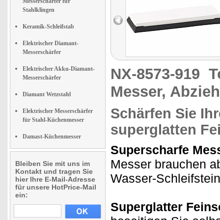
Messerschärfer für
Stahlklingen
Keramik-Schleifstab
Elektrischer Diamant-
Messerschärfer
Elektrischer Akku-Diamant-
NX-8573-919
T
Messerschärfer
Messer, Abzieh
Diamant Wetzstahl
Schärfen Sie Ih
Elektrischer Messerschärfer
für Stahl-Küchenmesser
superglatten Fei
Damast-Küchenmesser
Superscharfe Mess
Messer brauchen ab 
Bleiben Sie mit uns im
Kontakt und tragen Sie
Wasser-Schleifstei
hier Ihre E-Mail-Adresse
für unsere HotPrice-Mail
ein:
Superglatter Feinsc