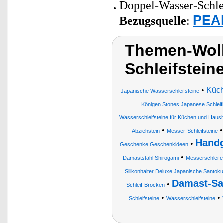
Doppel-Wasser-Schlei
PEAR
Bezugsquelle
:
Themen-Wol
Schleifstein
•
Küc
Japanische Wasserschleifsteine
Königen Stones Japanese Schleif
Wasserschleifsteine für Küchen und Hausha
•
Abziehstein
Messer-Schleifsteine
Handg
•
Geschenke Geschenkideen
•
Damaststahl Shirogami
Messerschleife
Silikonhalter Deluxe Japanische Santo
Damast-Sa
•
Schleif-Brocken
•
•
Schleifsteine
Wasserschleifsteine