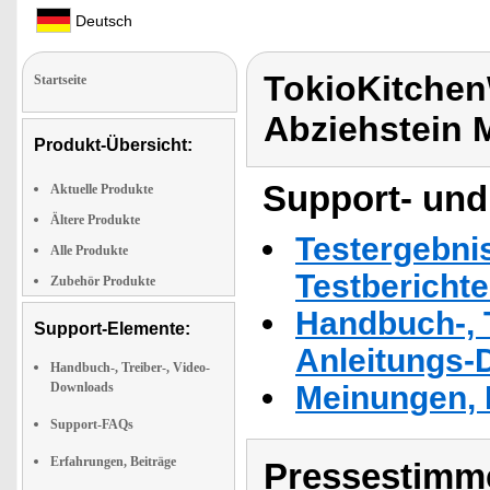
Deutsch
TokioKitchen
Startseite
Abziehstein 
Produkt-Übersicht:
Support- und
Aktuelle Produkte
Ältere Produkte
Testergebni
Alle Produkte
Testbericht
Zubehör Produkte
Handbuch-, T
Support-Elemente:
Anleitungs-
Handbuch-, Treiber-, Video-
Downloads
Meinungen, 
Support-FAQs
Erfahrungen, Beiträge
Pressestimme