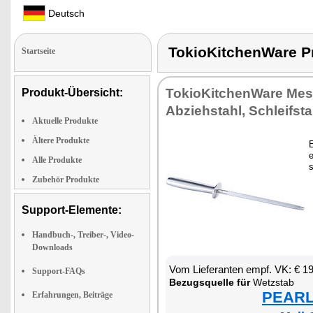
Deutsch
TokioKitchenWare 
Startseite
To­kio­Kit­chen­Wa­re Mes­
Produkt-Übersicht:
Ab­zieh­stahl, Schleif­sta
Aktuelle Produkte
Ältere Produkte
E
e
Alle Produkte
s
Zubehör Produkte
Support-Elemente:
Handbuch-, Treiber-, Video-
Downloads
Vom Lie­fe­ran­ten empf. VK: € 1
Support-FAQs
Be­zugs­quel­le für
Wetz­stab
PEARL 
Erfahrungen, Beiträge