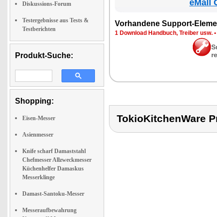
eMall 
Diskussions-Forum
Testergebnisse aus Tests &
Vor­han­de­ne Sup­port-Ele­me
Testberichten
1 Down­load Hand­buch, Trei­ber usw.
S
r
Produkt-Suche:
Shopping:
TokioKitchenWare 
Eisen-Messer
Asienmesser
Knife scharf Damaststahl
Chefmesser Allzweckmesser
Küchenhelfer Damaskus
Messerklinge
Damast-Santoku-Messer
Messeraufbewahrung