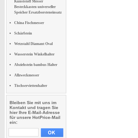
Kunststoff Messer
Besteckkasten universeller
Speicher Ersatzborsteneinsatz
China Fischmesser
Schärfstein
Wetzstahl Diamant Oval
Wasserstein Winkelhalter
Abziehstein bambus Halter
Allzweckmesser
Tischserviettenhalter
Bleiben Sie mit uns im
Kontakt und tragen Sie
hier Ihre E-Mail-Adresse
für unsere HotPrice-Mail
ein: