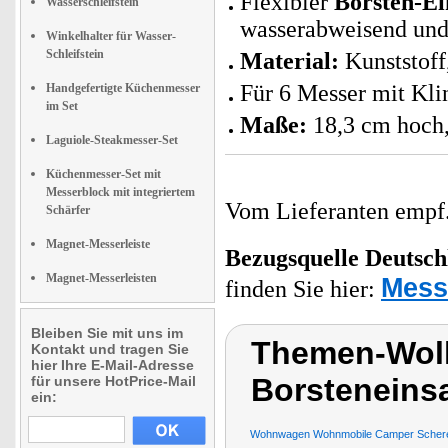
Flexibler
Borsten-Ei
Wasserschleifstein
wasserabweisend und
Winkelhalter für Wasser-
Schleifstein
Material:
Kunststoff
Für 6 Messer mit Kli
Handgefertigte Küchenmesser
im Set
Maße:
18,3 cm hoch,
Laguiole-Steakmesser-Set
Küchenmesser-Set mit
Messerblock mit integriertem
Vom Lieferanten emp
Schärfer
Magnet-Messerleiste
Bezugsquelle
Deutsch
Magnet-Messerleisten
Mess
finden Sie hier:
Bleiben Sie mit uns im
Themen-Wolk
Kontakt und tragen Sie
hier Ihre E-Mail-Adresse
Borsteneins
für unsere HotPrice-Mail
ein:
Wohnwagen Wohnmobile Camper Scheren