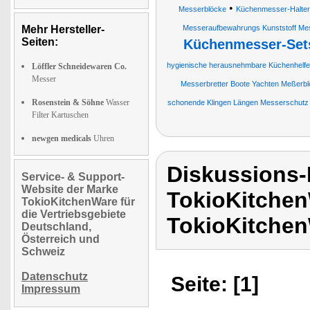
•
Messerblöcke
Küchenmesser-Halter
Mehr Hersteller-
Messeraufbewahrungs Kunststoff Mess
Seiten:
Küchenmesser-Set
hygienische herausnehmbare Küchenhelfe
Löffler Schneidewaren Co.
Messer
Messerbretter Boote Yachten Meßerb
Rosenstein & Söhne
Wasser
schonende Klingen Längen Messerschutz
Filter Kartuschen
newgen medicals
Uhren
Diskussions
Service- & Support-
Website der Marke
TokioKitchen
TokioKitchenWare für
die Vertriebsgebiete
TokioKitchen
Deutschland,
Österreich und
Schweiz
Datenschutz
Seite: [1]
Impressum