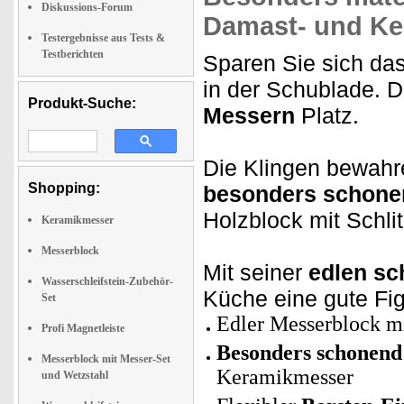
Diskussions-Forum
Damast- und Ke
Testergebnisse aus Tests &
Testberichten
Sparen Sie sich da
in der Schublade. D
Produkt-Suche:
Messern
Platz.
Die Klingen bewahr
Shopping:
besonders schon
Holzblock mit Schli
Keramikmesser
Messerblock
Mit seiner
edlen sc
Wasserschleifstein-Zubehör-
Küche eine gute Fi
Set
Edler Messerblock mi
Profi Magnetleiste
Besonders schonend
Messerblock mit Messer-Set
Keramikmesser
und Wetzstahl