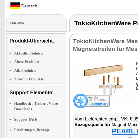
Deutsch
TokioKitchenWare
Startseite
To­kio­Kit­chen­Wa­re Mes­
Produkt-Übersicht:
Ma­gnet­strei­fen für Mes
Aktuelle Produkte
Ältere Produkte
H
Alle Produkte
Zubehör Produkte
B
Support-Elemente:
Handbuch-, Treiber-, Video-
Downloads
Vom Lie­fe­ran­ten empf. VK: € 3
Support-FAQs
Be­zugs­quel­le für
Ma­gnet-Mes­se
PEARL €
Erfahrungen, Beiträge