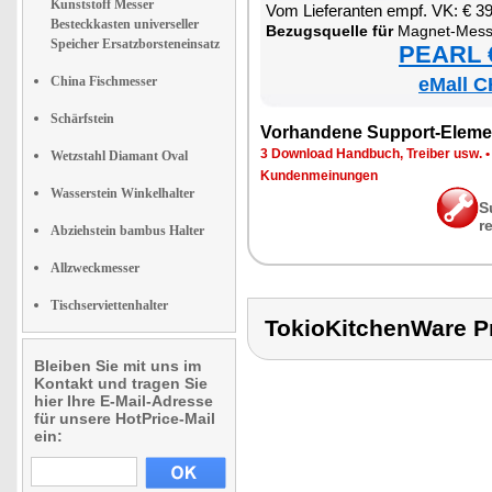
Kunststoff Messer
Vom Lie­fe­ran­ten empf. VK: € 3
Besteckkasten universeller
Be­zugs­quel­le für
Ma­gnet-Mes­se
Speicher Ersatzborsteneinsatz
PEARL €
China Fischmesser
eMall C
Schärfstein
Vor­han­de­ne Sup­port-Ele­me
3 Down­load Hand­buch, Trei­ber usw.
Wetzstahl Diamant Oval
Kun­den­mei­nun­gen
Wasserstein Winkelhalter
S
r
Abziehstein bambus Halter
Allzweckmesser
Tischserviettenhalter
TokioKitchenWare
Bleiben Sie mit uns im
Kontakt und tragen Sie
hier Ihre E-Mail-Adresse
für unsere HotPrice-Mail
ein: