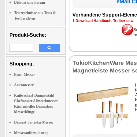
eMall C
Diskussions-Forum
Testergebnisse aus Tests &
Vor­han­de­ne Sup­port-Ele­me
Testberichten
1 Down­load Hand­buch, Trei­ber usw.
S
r
Produkt-Suche:
To­kio­Kit­chen­Wa­re Mes­s
Shopping:
Ma­gnet­leis­te Mes­ser s
Eisen-Messer
Asienmesser
H
Knife scharf Damaststahl
Chefmesser Allzweckmesser
Küchenhelfer Damaskus
B
Messerklinge
Damast-Santoku-Messer
Messeraufbewahrung