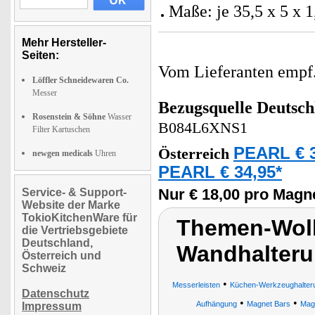
Maße: je 35,5 x 5 x 
Mehr Hersteller-
Seiten:
Vom Lieferanten emp
Löffler Schneidewaren Co.
Messer
Bezugsquelle
Deutsch
Rosenstein & Söhne
Wasser
B084L6XNS1
Filter Kartuschen
PEARL € 3
Österreich
newgen medicals
Uhren
PEARL € 34,95*
Nur € 18,00 pro Magne
Service- & Support-
Website der Marke
TokioKitchenWare für
Themen-Wolk
die Vertriebsgebiete
Deutschland,
Wandhalteru
Österreich und
Schweiz
•
Messerleisten
Küchen-Werkzeughalter
Datenschutz
•
•
Aufhängung
Magnet Bars
Magn
Impressum