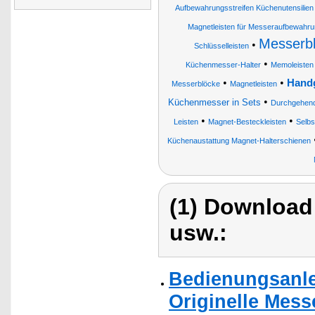
Aufbewahrungsstreifen Küchenutensilien 
Magnetleisten für Messeraufbewahr
Messerbl
•
Schlüsselleisten
•
Küchenmesser-Halter
Memoleisten
•
•
Handg
Messerblöcke
Magnetleisten
•
Küchenmesser in Sets
Durchgehend
•
•
Leisten
Magnet-Besteckleisten
Selbs
Küchenaustattung Magnet-Halterschienen
(1) Download
usw.:
Bedienungsanle
Originelle Mes