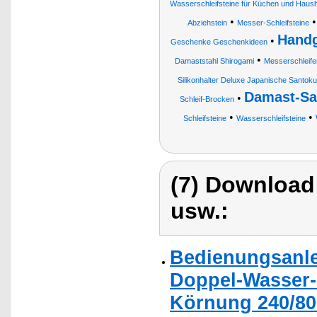
Wasserschleifsteine für Küchen und Hausha
•
Abziehstein
Messer-Schleifsteine
Handg
•
Geschenke Geschenkideen
•
Damaststahl Shirogami
Messerschleife
Silikonhalter Deluxe Japanische Santo
Damast-Sa
•
Schleif-Brocken
•
•
Schleifsteine
Wasserschleifsteine
(7) Download
usw.:
Bedienungsanle
Doppel-Wasser-S
Körnung 240/80