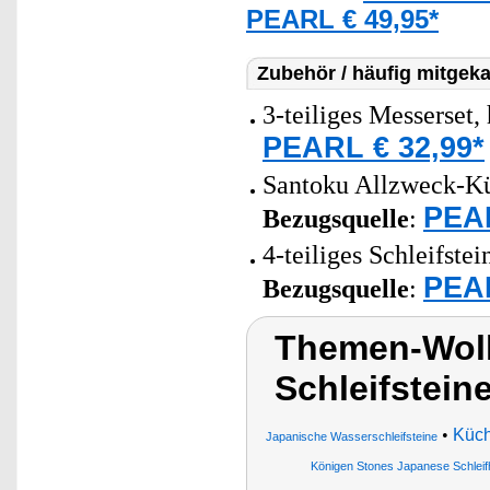
PEARL € 49,95*
Zubehör / häufig mitgeka
3-teiliges Messerset,
PEARL € 32,99*
Santoku Allzweck-Küc
PEAR
Bezugsquelle
:
4-teiliges Schleifste
PEAR
Bezugsquelle
:
Themen-Wol
Schleifstein
•
Küc
Japanische Wasserschleifsteine
Königen Stones Japanese Schleif