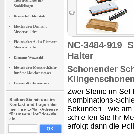
Messerschärfer für
Stahlklingen
Keramik-Schleifstab
Elektrischer Diamant-
Messerschärfer
Elektrischer Akku-Diamant-
NC-3484-919
S
Messerschärfer
Halter
Diamant Wetzstahl
Schonender Schl
Elektrischer Messerschärfer
für Stahl-Küchenmesser
Klingenschone
Damast-Küchenmesser
Zwei Steine im Set 
Kombinations-Schlei
Bleiben Sie mit uns im
Kontakt und tragen Sie
Sekunden - wie am 
hier Ihre E-Mail-Adresse
für unsere HotPrice-Mail
schleifen Sie Ihr Me
ein:
erfolgt dann die Poli