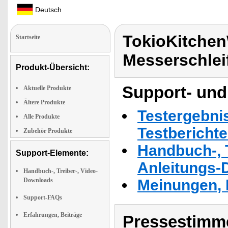
Deutsch
TokioKitchen
Startseite
Messerschlei
Produkt-Übersicht:
Support- und
Aktuelle Produkte
Ältere Produkte
Testergebni
Alle Produkte
Testbericht
Zubehör Produkte
Handbuch-, T
Support-Elemente:
Anleitungs-
Handbuch-, Treiber-, Video-
Downloads
Meinungen, 
Support-FAQs
Erfahrungen, Beiträge
Pressestimme