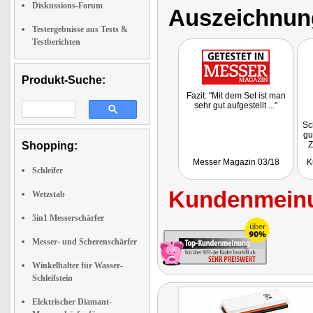
Diskussions-Forum
Auszeichnun
Testergebnisse aus Tests &
Testberichten
Produkt-Suche:
Fazit: "Mit dem Set ist man
sehr gut aufgestellt ..."
Sc
gu
Shopping:
Z
Messer Magazin 03/18
K
Schleifer
Kundenmeinu
Wetzstab
5in1 Messerschärfer
Messer- und Scherenschärfer
Winkelhalter für Wasser-
Schleifstein
Elektrischer Diamant-