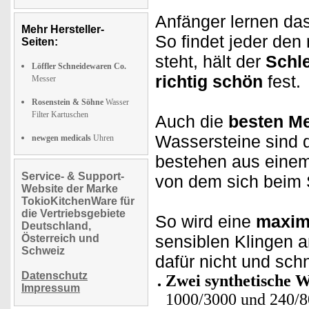
Anfänger lernen das
Mehr Hersteller-
So findet jeder den 
Seiten:
steht, hält der
Schl
Löffler Schneidewaren Co.
richtig schön
fest.
Messer
Rosenstein & Söhne
Wasser
Filter Kartuschen
Auch die
besten M
Wassersteine sind d
newgen medicals
Uhren
bestehen aus eine
Service- & Support-
von dem sich beim S
Website der Marke
TokioKitchenWare für
die Vertriebsgebiete
So wird eine
maxima
Deutschland,
sensiblen Klingen 
Österreich und
Schweiz
dafür nicht und sch
Datenschutz
Zwei synthetische W
Impressum
1000/3000 und 240/