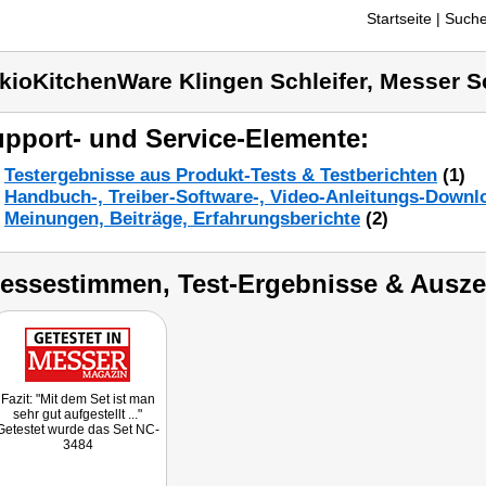
Startseite
| Suche
kioKitchenWare Klingen Schleifer, Messer Sc
pport- und Service-Elemente:
Testergebnisse aus Produkt-Tests & Testberichten
(1)
Handbuch-, Treiber-Software-, Video-Anleitungs-Downl
Meinungen, Beiträge, Erfahrungsberichte
(2)
ressestimmen, Test-Ergebnisse & Ausz
Fazit: "Mit dem Set ist man
sehr gut aufgestellt ..."
Getestet wurde das Set NC-
3484