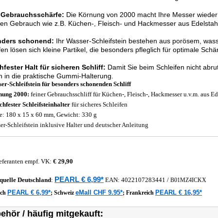
 Gebrauchsschärfe:
Die Körnung von 2000 macht Ihre Messer wieder fi
hen Gebrauch wie z.B. Küchen-, Fleisch- und Hackmesser aus Edelstah
ders schonend:
Ihr Wasser-Schleifstein bestehen aus porösem, wa
fen lösen sich kleine Partikel, die besonders pfleglich für optimale Schä
fester Halt für sicheren Schliff:
Damit Sie beim Schleifen nicht abrut
h in die praktische Gummi-Halterung.
er-Schleifstein für besonders schonenden Schliff
nung 2000:
feiner Gebrauchsschliff für Küchen-, Fleisch-, Hackmesser u.v.m. aus Ed
chfester Schleifsteinhalter
für sicheres Schleifen
: 180 x 15 x 60 mm, Gewicht: 330 g
er-Schleifstein inklusive Halter und deutscher Anleitung
eferanten empf. VK:
€ 29,90
PEARL € 6,99*
quelle
Deutschland
:
EAN:
4022107283441
/
B01MZ4ICKX
PEARL € 6,99*
eMall CHF 9.95*
PEARL € 16,95*
ich
;
Schweiz
;
Frankreich
ehör / häufig mitgekauft: