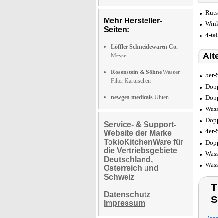
Ruts
Mehr Hersteller-
Wink
Seiten:
4-te
Löffler Schneidewaren Co.
Alt
Messer
Rosenstein & Söhne
Wasser
5er-
Filter Kartuschen
Dopp
newgen medicals
Uhren
Dopp
Wass
Dopp
Service- & Support-
4er-
Website der Marke
TokioKitchenWare für
Dopp
die Vertriebsgebiete
Wass
Deutschland,
Wass
Österreich und
Schweiz
T
Datenschutz
S
Impressum