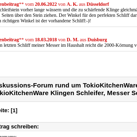
nbeitrag
** vom
20.06.2022
von
A. K.
aus
Düsseldorf
hleifstein vorher lange wässern und die zu schärfende Klinge gleich
 Seiten über den Stein ziehen. Der Winkel für den perfekten Schliff darf
n richtigen Winkel ist der vorhandene Schliff:-)!
nbeitrag
** vom
18.03.2018
von
D. M.
aus
Duisburg
n letzten Schliff meiner Messer im Haushalt reicht die 2000-Körnung vö
skussions-Forum rund um TokioKitchenWar
kioKitchenWare Klingen Schleifer, Messer Sc
ite: [1]
trag schreiben:
zername: