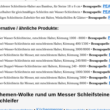
PEA
chfester Schleifstein-Halter aus Bambus, für Steine 18 x 6 cm •
Bezugsquelle
:
PEA
elhalter für gleichmäßiges Schleifen mit Wasser-Schleifstein •
Bezugsquelle
:
iliges Schleifstein-Zubehör-Set mit Halter, Winkelhilfen & Glätter •
Bezugsquelle
:
ernative / ähnliche Produkte:
P
Set Wasser-Schleifsteine, rutschfeste Halter, Körnung 1000 - 8000 •
Bezugsquelle
:
el-Wasser-Schleifstein mit rutschfestem Halter, Körnung 400/1500 •
Bezugsquelle
el-Wasser-Schleifstein mit rutschfestem Halter, Körnung 3000/8000 •
Bezugsquell
er-Schleifstein für Messer, mit rutschfestem Halter, Körnung 3000 •
Bezugsquelle
:
el-Wasser-Schleifstein mit rutschfestem Halter, Körnung 240/800 •
Bezugsquelle
:
Set Doppel-Wasser-Schleifsteine mit Haltern, Körnung 240 - 8000 •
Bezugsquelle
:
el-Wasser-Schleifstein mit rutschfestem Halter, Körnung 1000/3000 •
Bezugsquell
er-Schleifstein für Messer, mit rutschfestem Halter, Körnung 5000 •
Bezugsquelle
:
er-Schleifstein für Messer, mit rutschfestem Halter, Körnung 8000 •
Bezugsquelle
:
hemen-Wolke rund um Messer Schleifsteine,
chleifer
•
Küchenmesser
•
•