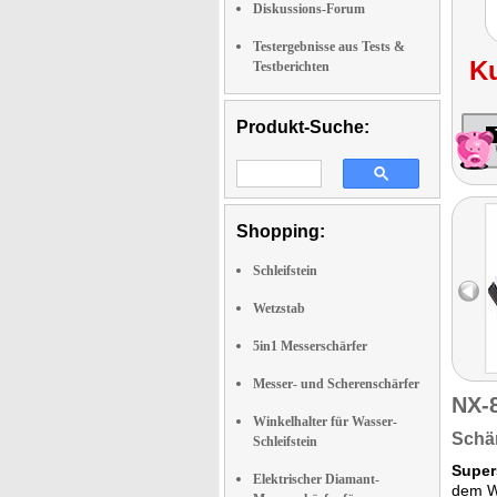
Diskussions-Forum
Testergebnisse aus Tests &
K
Testberichten
Produkt-Suche:
Shopping:
Schleifstein
Wetzstab
5in1 Messerschärfer
Messer- und Scherenschärfer
NX-
Winkelhalter für Wasser-
Schär
Schleifstein
Super
Elektrischer Diamant-
dem Wa