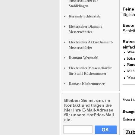
Messerschärfer für
Stahlklingen
Feine
täglic
Keramik-Schleifstab
Beson
Elektrischer Diamant-
Schlei
Messerschärfer
Rutsch
Elektrischer Akku-Diamant-
einfac
Messerschärfer
Wass
Diamant Wetzstahl
Kör
Ruts
Elektrischer Messerschärfer
Maße
für Stahl-Küchenmesser
Wass
Damast-Küchenmesser
Vom Li
Bleiben Sie mit uns im
Kontakt und tragen Sie
hier Ihre E-Mail-Adresse
Bezugs
für unsere HotPrice-Mail
ein:
Österre
Zub