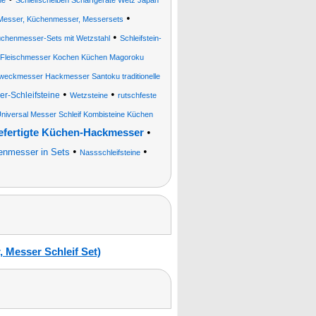
ne
Schleifscheiben Schärfgeräte Wetz Japan
•
, Messer, Küchenmesser, Messersets
•
chenmesser-Sets mit Wetzstahl
Schleifstein-
 Fleischmesser Kochen Küchen Magoroku
zweckmesser Hackmesser Santoku traditionelle
•
•
er-Schleifsteine
Wetzsteine
rutschfeste
niversal Messer Schleif Kombisteine Küchen
•
fertigte Küchen-Hackmesser
•
•
enmesser in Sets
Nassschleifsteine
 Messer Schleif Set)