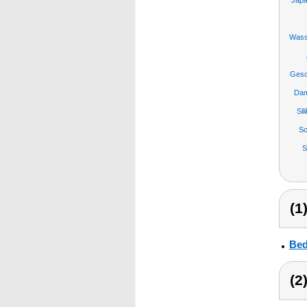
Japa
Wasse
Gesc
Dam
Si
Sc
S
(1
Bed
(2