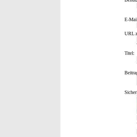
E-Mai
URL z
Titel:
Beitra
Sicher