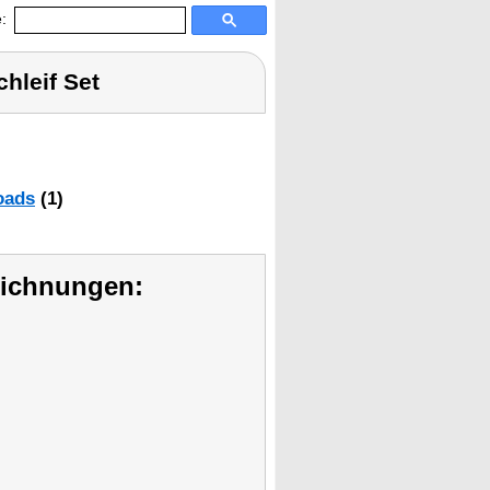
:
hleif Set
oads
(1)
eichnungen: