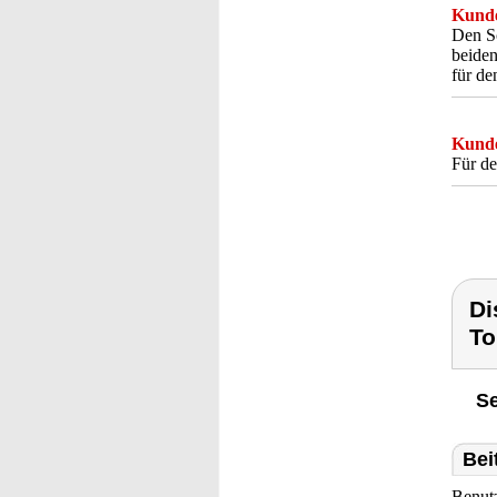
Kunde
Den Sc
beiden
für de
Kunde
Für de
Di
To
Se
Bei
Benut