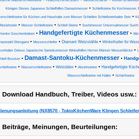
nische Wasserschleifsteine
Messerschärfer
Kombi-Schleifstei
•
Königen Stones Japanese Schleifhilfen Damastmesser
Schleifsteine für Kochmesser
•
rschleifsteine für Küchen und Haushalte zum Messer Schleifen Schleifsteinhalter Sets
Kü
•
•
•
Abziehstein
Messer-Schleifsteine
Schleif-Steine
Sushimesser Universalmesser Sushi
Handgefertigte Küchenmesser
•
•
henke Geschenkideen
All
•
•
•
Diamant Wetzstähle
Winkelhalter für Wass
aststahl Shirogami
Messerschleifer
•
likonhalter Deluxe Japanische Santokumesser Winkelhilfen Herren Männer Messerblöcke
U
Damast-Santoku-Küchenmesser
•
•
Handge
hleif-Brocken
•
•
•
•
Handgefertigte Küch
Wetzstäbe
chleifsteine
Wasserschleifsteine
Abziehsteine
•
Wassrschleifsteine mit Halter
Schärfsteine
) Download Handbuch, Treiber, Videos usw.:
ienungsanleitung (NX8570 - TokioKitchenWare Klingen Schleifer,
) Beiträge, Meinungen, Beurteilungen: