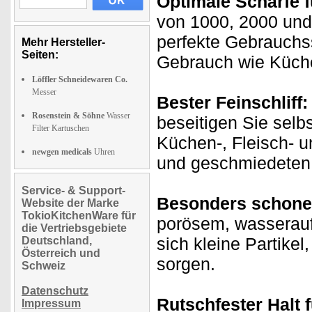
Optimale Schärfe f
von 1000, 2000 und 
perfekte Gebrauchss
Mehr Hersteller-
Seiten:
Gebrauch wie Küche
Löffler Schneidewaren Co.
Messer
Bester Feinschliff:
Rosenstein & Söhne
Wasser
beseitigen Sie selbs
Filter Kartuschen
Küchen-, Fleisch- 
newgen medicals
Uhren
und geschmiedeten 
Service- & Support-
Besonders schone
Website der Marke
TokioKitchenWare für
porösem, wasserauf
die Vertriebsgebiete
sich kleine Partikel
Deutschland,
Österreich und
sorgen.
Schweiz
Datenschutz
Rutschfester Halt f
Impressum