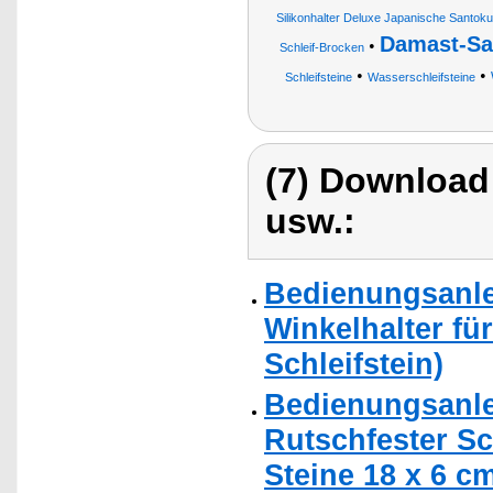
Silikonhalter Deluxe Japanische Santo
Damast-Sa
•
Schleif-Brocken
•
•
Schleifsteine
Wasserschleifsteine
(7) Download
usw.:
Bedienungsanle
Winkelhalter fü
Schleifstein)
Bedienungsanle
Rutschfester Sc
Steine 18 x 6 c