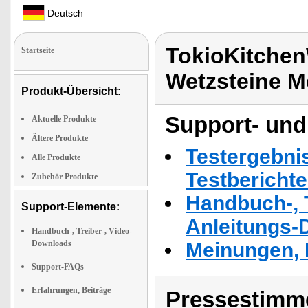
Deutsch
TokioKitchen
Startseite
Wetzsteine M
Produkt-Übersicht:
Support- und
Aktuelle Produkte
Ältere Produkte
Testergebni
Alle Produkte
Testbericht
Zubehör Produkte
Handbuch-, T
Support-Elemente:
Anleitungs-
Handbuch-, Treiber-, Video-
Downloads
Meinungen, 
Support-FAQs
Erfahrungen, Beiträge
Pressestimme