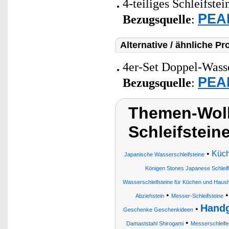
4-teiliges Schleifste
PEAR
Bezugsquelle
:
Alternative / ähnliche Pr
4er-Set Doppel-Wasse
PEAR
Bezugsquelle
:
Themen-Wol
Schleifstein
•
Küc
Japanische Wasserschleifsteine
Königen Stones Japanese Schleif
Wasserschleifsteine für Küchen und Hausha
•
Abziehstein
Messer-Schleifsteine
Handg
•
Geschenke Geschenkideen
•
Damaststahl Shirogami
Messerschleife