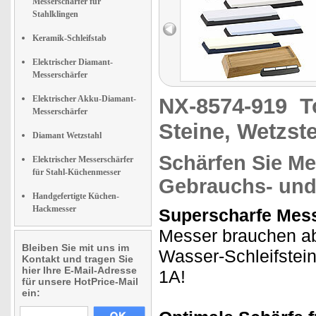
Messerschärfer für
Stahlklingen
Keramik-Schleifstab
Elektrischer Diamant-
Messerschärfer
Elektrischer Akku-Diamant-
NX-8574-919
T
Messerschärfer
Steine, Wetzst
Diamant Wetzstahl
Schärfen Sie M
Elektrischer Messerschärfer
für Stahl-Küchenmesser
Gebrauchs- und 
Handgefertigte Küchen-
Hackmesser
Superscharfe Mess
Messer brauchen ab 
Bleiben Sie mit uns im
Wasser-Schleifstei
Kontakt und tragen Sie
hier Ihre E-Mail-Adresse
1A!
für unsere HotPrice-Mail
ein: