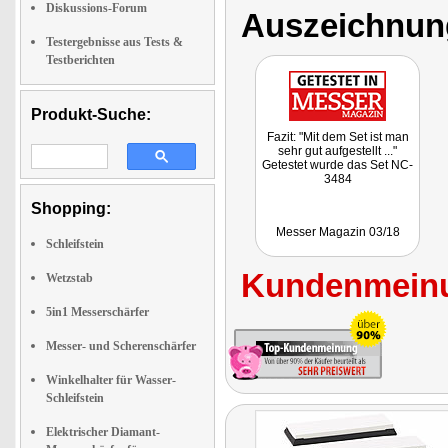
Diskussions-Forum
Auszeichnun
Testergebnisse aus Tests &
Testberichten
Produkt-Suche:
Fazit: "Mit dem Set ist man
sehr gut aufgestellt ..."
Getestet wurde das Set NC-
3484
Shopping:
Messer Magazin 03/18
Schleifstein
Kundenmeinu
Wetzstab
5in1 Messerschärfer
Messer- und Scherenschärfer
Winkelhalter für Wasser-
Schleifstein
Elektrischer Diamant-