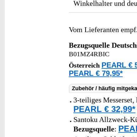
Winkelhalter und deu
Vom Lieferanten emp
Bezugsquelle
Deutsch
B01MZ4RBIC
PEARL € 5
Österreich
PEARL € 79,95*
Zubehör / häufig mitgeka
3-teiliges Messerset,
PEARL € 32,99*
Santoku Allzweck-Küc
PEAR
Bezugsquelle
: