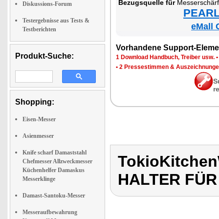
Be­zugs­quel­le für
Mes­ser­schär­f
Diskussions-Forum
PEARL 
Testergebnisse aus Tests &
eMall 
Testberichten
Vor­han­de­ne Sup­port-Ele­me
Produkt-Suche:
1 Down­load Hand­buch, Trei­ber usw.
•
2 Pres­se­stim­men & Aus­zeich­nun­g
S
r
Shopping:
Eisen-Messer
Asienmesser
Knife scharf Damaststahl
TokioKitche
Chefmesser Allzweckmesser
Küchenhelfer Damaskus
HALTER FÜR
Messerklinge
Damast-Santoku-Messer
Messeraufbewahrung