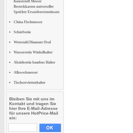
Kunststoff Messer
Besteckkasten universeller
Speicher Ersatzborsteneinsatz
China Fischmesser
Schärfstein
Wetzstahl Diamant Oval
Wasserstein Winkelhalter
Abziehstein bambus Halter
Allzweckmesser
Tischserviettenhalter
Bleiben Sie mit uns im
Kontakt und tragen Sie
hier Ihre E-Mail-Adresse
für unsere HotPrice-Mail
ein: