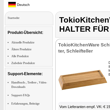
Deutsch
TokioKitche
Startseite
HALTER FÜR
Produkt-Übersicht:
Aktuelle Produkte
To­kio­Kit­chen­Wa­re Schl
Ältere Produkte
ter, Schleif­tel­ler
Alle Produkte
D
Zubehör Produkte
I
f
Support-Elemente:
Handbuch-, Treiber-, Video-
Downloads
Support-FAQs
Erfahrungen, Beiträge
Vom Lie­fe­ran­ten empf. VK: € 1